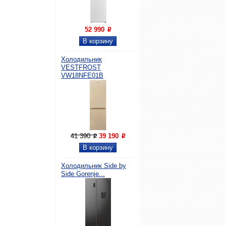
52 990
P
Холодильник
VESTFROST
VW18NFE01B
41 390
39 190
P
P
Холодильник Side by
Side Gorenje...