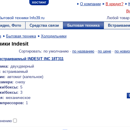
хостинг
О компании
В кредит?
В
ытовой техники Info39.ru
Любой товар
Видео, Фото
Средства связи
Бытовая техника
Встраиваем
в
Бытовая техника
Холодильники
ики Indesit
Сортировать: по умолчанию ·
по названию
·
по цене
·
по новиз
страиваемый INDESIT INC 18T311
ика:
двухдверный
:
встраиваемый
ие:
автомат (капельное)
камера:
снизу
ки/боксы:
5
ки/боксы:
3
я:
механическое
омпрессоров:
1
внению