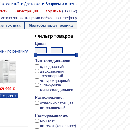
Как купить?
Доставка
Вопросы и ответы
ойти
Регистрация
Корзина
(
0
/
0
)
P
 можно заказать прямо сейчас по телефону
ая техника
Мелкобытовая техника
Фильтр товаров
Цена:
–
P
не
·
по рейтингу
Тип холодильника:
однодверный
двухдверный
трехдверный
четырехдверный
Side-by-side

Увеличить
69 990
P
мини холодильник
Расположение:
отдельно стоящий
встраиваемый
Размораживание:
No Frost
автомат (капельное)