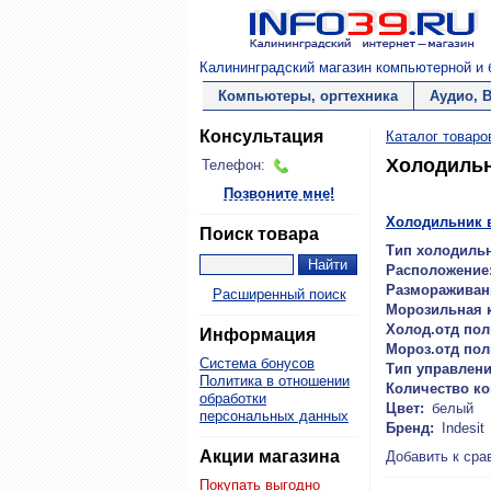
Калининградский магазин компьютерной и б
Компьютеры, оргтехника
Аудио, 
Консультация
Каталог товаро
Холодильн
Телефон:
Позвоните мне!
Холодильник в
Поиск товара
Тип холодильн
Расположение
Размораживан
Расширенный поиск
Морозильная 
Холод.отд пол
Информация
Мороз.отд пол
Система бонусов
Тип управлени
Политика в отношении
Количество к
обработки
Цвет:
белый
персональных данных
Бренд:
Indesit
Акции магазина
Добавить к сра
Покупать выгодно