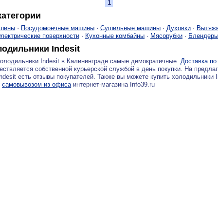
1
атегории
ашины
·
Посудомоечные машины
·
Сушильные машины
·
Духовки
·
Вытяж
лектрические поверхности
·
Кухонные комбайны
·
Мясорубки
·
Блендер
лодильники Indesit
олодильники Indesit в Калининграде самые демократичные.
Доставка по
ествляется собственной курьерской службой в день покупки. На предла
ndesit есть отзывы покупателей. Также вы можете купить холодильники In
с
самовывозом из офиса
интернет-магазина Info39.ru