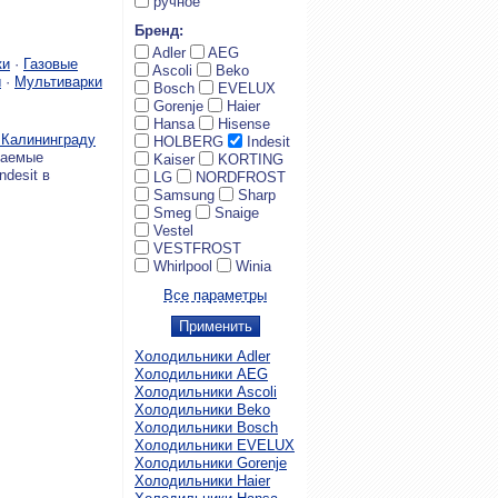
ручное
Бренд:
Adler
AEG
ки
·
Газовые
Ascoli
Beko
ы
·
Мультиварки
Bosch
EVELUX
Gorenje
Haier
Hansa
Hisense
 Калининграду
HOLBERG
Indesit
гаемые
Kaiser
KORTING
desit в
LG
NORDFROST
Samsung
Sharp
Smeg
Snaige
Vestel
VESTFROST
Whirlpool
Winia
Все параметры
Холодильники Adler
Холодильники AEG
Холодильники Ascoli
Холодильники Beko
Холодильники Bosch
Холодильники EVELUX
Холодильники Gorenje
Холодильники Haier