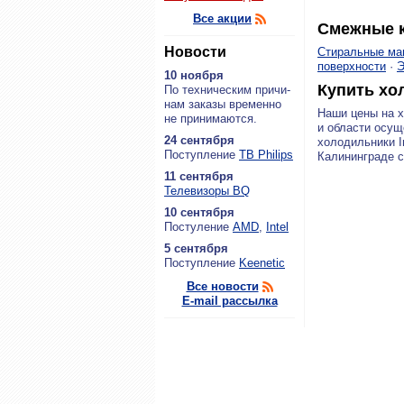
Все акции
Смежные к
Новости
Стиральные м
поверхности
·
Э
10 ноября
Купить хо
По тех­ни­че­ским при­чи­
нам за­ка­зы вре­мен­но
Наши цены на х
не при­ни­ма­ют­ся.
и области осущ
24 сентября
холодильники I
По­ступ­ле­ние
ТВ Philips
Калининграде 
11 сентября
Теле­ви­зо­ры BQ
10 сентября
По­сту­ле­ние
AMD
,
Intel
5 сентября
По­ступ­ле­ние
Keenetic
Все новости
E-mail рассылка