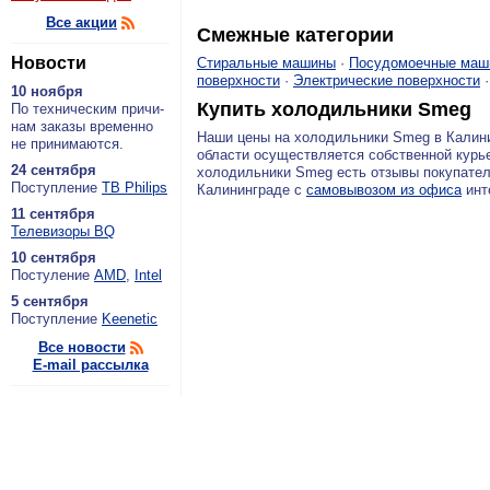
Все акции
Смежные категории
Новости
Стиральные машины
·
Посудомоечные маш
поверхности
·
Электрические поверхности
10 ноября
Купить холодильники Smeg
По тех­ни­че­ским при­чи­
нам за­ка­зы вре­мен­но
Наши цены на холодильники Smeg в Калин
не при­ни­ма­ют­ся.
области осуществляется собственной курь
24 сентября
холодильники Smeg есть отзывы покупател
По­ступ­ле­ние
ТВ Philips
Калининграде с
самовывозом из офиса
инте
11 сентября
Теле­ви­зо­ры BQ
10 сентября
По­сту­ле­ние
AMD
,
Intel
5 сентября
По­ступ­ле­ние
Keenetic
Все новости
E-mail рассылка