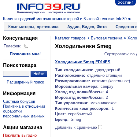
хостинг
Калининградский магазин компьютерной и бытовой техники Info39.ru
Компьютеры, оргтехника
Аудио, Видео, Фото
Средства 
Консультация
Каталог товаров
Бытовая техника
Холо
Холодильники Smeg
Телефон:
Позвоните мне!
Сортировать: по
Холодильник Smeg FD14ES
Поиск товара
Тип холодильника:
двухдверный
Расположение:
отдельно стоящий
Размораживание:
автомат (капельное)
Расширенный поиск
Морозильная камера:
сверху
Холод.отд полки/боксы:
4
Информация
Мороз.отд полки/боксы:
2
Система бонусов
Тип управления:
механическое
Политика в отношении
Количество компрессоров:
1
обработки
Цвет:
серебристый
персональных данных
Бренд:
Smeg
Акции магазина
Добавить к сравнению
Покупать выгодно