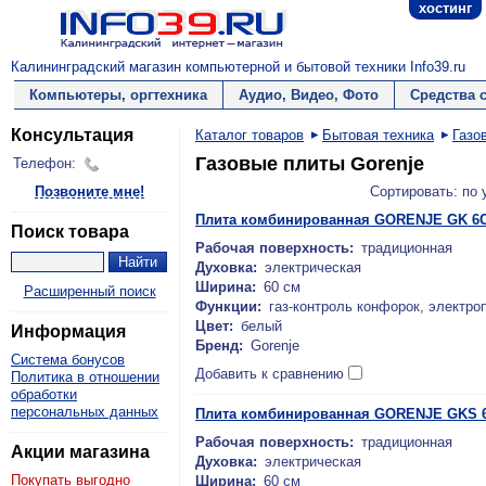
хостинг
Калининградский магазин компьютерной и бытовой техники Info39.ru
Компьютеры, оргтехника
Аудио, Видео, Фото
Средства 
Консультация
Каталог товаров
Бытовая техника
Газо
Газовые плиты Gorenje
Телефон:
Позвоните мне!
Сортировать: по
Плита комбинированная GORENJE GK 6
Поиск товара
Рабочая поверхность:
традиционная
Духовка:
электрическая
Ширина:
60 см
Расширенный поиск
Функции:
газ-контроль конфорок, электроп
Цвет:
белый
Информация
Бренд:
Gorenje
Система бонусов
Добавить к сравнению
Политика в отношении
обработки
персональных данных
Плита комбинированная GORENJE GKS 
Рабочая поверхность:
традиционная
Акции магазина
Духовка:
электрическая
Покупать выгодно
Ширина:
60 см