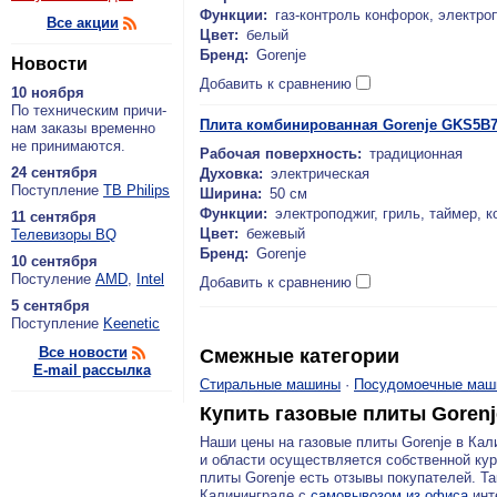
Функции:
газ-контроль конфорок, электроп
Все акции
Цвет:
белый
Бренд:
Gorenje
Новости
Добавить к сравнению
10 ноября
По тех­ни­че­ским при­чи­
Плита комбинированная Gorenje GKS5B7
нам за­ка­зы вре­мен­но
не при­ни­ма­ют­ся.
Рабочая поверхность:
традиционная
24 сентября
Духовка:
электрическая
По­ступ­ле­ние
ТВ Philips
Ширина:
50 см
Функции:
электроподжиг, гриль, таймер, к
11 сентября
Цвет:
бежевый
Теле­ви­зо­ры BQ
Бренд:
Gorenje
10 сентября
По­сту­ле­ние
AMD
,
Intel
Добавить к сравнению
5 сентября
По­ступ­ле­ние
Keenetic
Все новости
Смежные категории
E-mail рассылка
Стиральные машины
·
Посудомоечные маш
Купить газовые плиты Gorenj
Наши цены на газовые плиты Gorenje в Ка
и области осуществляется собственной кур
плиты Gorenje есть отзывы покупателей. Та
Калининграде с
самовывозом из офиса
инте