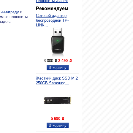
Планшеты Xiaomi
Рекомендуем
лининграду
и
Сетевой адаптер
аемые планшеты
беспроводной TP-
раде с
LINK...
3 000
2 490
P
P
Жесткий диск SSD M.2
250GB Samsung...
5 690
P