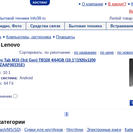
хостинг
О компании
В кредит?
В
ытовой техники Info39.ru
Любой товар
Видео, Фото
Средства связи
Бытовая техника
Встраиваем
в
Компьютеры, оргтехника
Планшеты
 Lenovo
Сортировать: по умолчанию ·
по названию
·
по цене
·
по новиз
 Tab M10 (3rd Gen) TB328 4/64GB (10.1"/1920x1200
 (ZAAF0033SE)
:
10.1
система:
Android
:
64 Гб
внению
1
атегории
lash/MS/SD)
·
Сумки для ноутбуков
·
Ноутбуки
·
Электронные книги
·
Каб