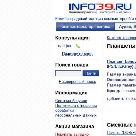
Калининградский магазин компьютерной и б
Компьютеры, оргтехника
Аудио, 
Консультация
Каталог товаро
Планшеты
Телефон:
Позвоните мне!
Планшет Lenovo
Поиск товара
IPS/LTE/Grey)
Размер экрана
Операционная 
Расширенный поиск
Размер памяти
Бренд:
Lenovo
Информация
Добавить к сра
Система бонусов
Политика в отношении
обработки
персональных данных
Смежные к
Акции магазина
Память (DDR/F
Покупать выгодно