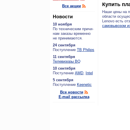
Купить пл
Все акции
Наши цены на 
Новости
области осущес
Lenovo есть от
10 ноября
самовывозом и
По тех­ни­че­ским при­чи­
нам за­ка­зы вре­мен­но
не при­ни­ма­ют­ся.
24 сентября
По­ступ­ле­ние
ТВ Philips
11 сентября
Теле­ви­зо­ры BQ
10 сентября
По­сту­ле­ние
AMD
,
Intel
5 сентября
По­ступ­ле­ние
Keenetic
Все новости
E-mail рассылка