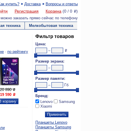
Как купить?
Доставка
Вопросы и ответы
ойти
Регистрация
Корзина
(
0
/
0
)
P
 можно заказать прямо сейчас по телефону
ая техника
Мелкобытовая техника
Фильтр товаров
Цена:
–
P
не
·
по рейтингу
Размер экрана:
–
Размер памяти:
–
Гб

Увеличить
20 890
P
19 590
P
Бренд:
Lenovo
Samsung
Xiaomi
Планшеты Lenovo
Планшеты Samsung
ели