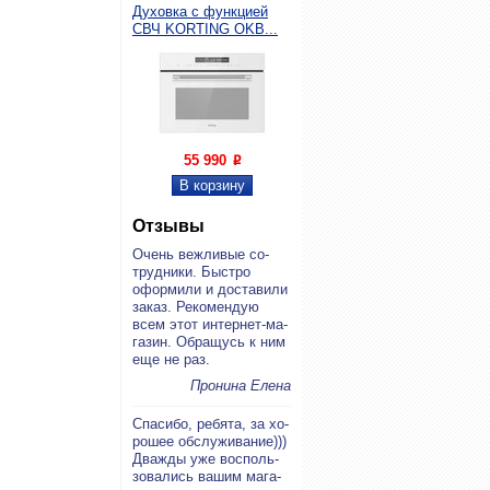
Духовка с функцией
СВЧ KORTING OKB...
55 990
P
Отзывы
Очень веж­ли­вые со­
труд­ни­ки. Быст­ро
офор­ми­ли и до­ста­ви­ли
за­каз. Ре­ко­мен­дую
всем этот ин­тернет-ма­
га­зин. Об­ра­щусь к ним
еще не раз.
Пронина Елена
Спа­си­бо, ре­бя­та, за хо­
ро­шее об­слу­жи­ва­ние)))
Два­жды уже вос­поль­
зо­ва­лись ва­шим ма­га­