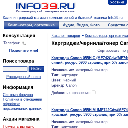
хостинг
Калининградский магазин компьютерной и бытовой техники Info39.ru
Компьютеры, оргтехника
Аудио, Видео, Фото
Средства 
Консультация
Каталог товаров
Компьютеры, оргтехника
Картриджи/чернила/тонер Ca
Телефон:
Позвоните мне!
Сортировать: по
Картридж Canon 055H C (MF742Cdw/MF74
Поиск товара
синий, ресурс 5900 страниц при 5% запо
Назначение:
лазерный принтер
Тип:
картридж
Расширенный поиск
Цвет:
черный
Бренд:
Canon
Информация
Добавить к сравнению
Система бонусов
Политика в отношении
обработки
персональных данных
Картридж Canon 055H M (MF742Cdw/MF7
красный, ресурс 5900 страниц при 5% з
Акции магазина
Назначение:
лазерный принтер
Покупать выгодно
Тип:
картридж