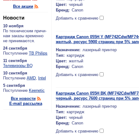
Цвет:
черный
Все акции
Бренд:
Canon
Новости
Добавить к сравнению
10 ноября
По тех­ни­че­ским при­чи­
нам за­ка­зы вре­мен­но
Картридж Canon 055H Y (MF742Cdw/MF74
не при­ни­ма­ют­ся.
желтый, ресурс 5900 страниц при 5% за
24 сентября
Назначение:
лазерный принтер
По­ступ­ле­ние
ТВ Philips
Тип:
картридж
11 сентября
Цвет:
желтый
Теле­ви­зо­ры BQ
Бренд:
Canon
10 сентября
Добавить к сравнению
По­сту­ле­ние
AMD
,
Intel
5 сентября
По­ступ­ле­ние
Keenetic
Картридж Canon 055H BK (MF742Cdw/MF7
черный, ресурс 7600 страниц при 5% за
Все новости
E-mail рассылка
Назначение:
лазерный принтер
Тип:
картридж
Цвет:
черный
Бренд:
Canon
Добавить к сравнению