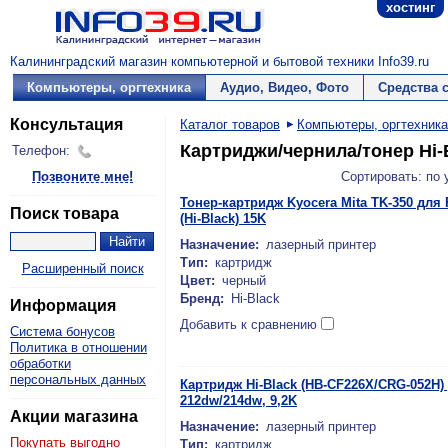
хостинг
Калининградский магазин компьютерной и бытовой техники Info39.ru
Компьютеры, оргтехника
Аудио, Видео, Фото
Средства 
Консультация
Каталог товаров
Компьютеры, оргтехника
Картриджи/чернила/тонер Hi-
Телефон:
Позвоните мне!
Сортировать: по
Тонер-картридж Kyocera Mita TK-350 для F
Поиск товара
(Hi-Black) 15K
Назначение:
лазерный принтер
Тип:
картридж
Расширенный поиск
Цвет:
черный
Бренд:
Hi-Black
Информация
Добавить к сравнению
Система бонусов
Политика в отношении
обработки
персональных данных
Картридж Hi-Black (HB-CF226X/CRG-052H)
212dw/214dw, 9,2K
Акции магазина
Назначение:
лазерный принтер
Покупать выгодно
Тип:
картридж