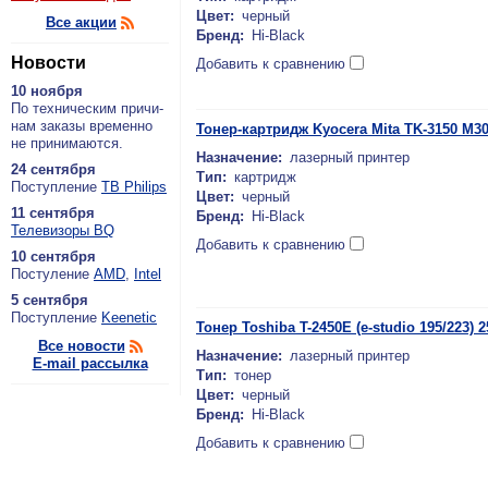
Цвет:
черный
Все акции
Бренд:
Hi-Black
Новости
Добавить к сравнению
10 ноября
По тех­ни­че­ским при­чи­
нам за­ка­зы вре­мен­но
Тонер-картридж Kyocera Mita TK-3150 M304
не при­ни­ма­ют­ся.
Назначение:
лазерный принтер
24 сентября
Тип:
картридж
По­ступ­ле­ние
ТВ Philips
Цвет:
черный
11 сентября
Бренд:
Hi-Black
Теле­ви­зо­ры BQ
Добавить к сравнению
10 сентября
По­сту­ле­ние
AMD
,
Intel
5 сентября
По­ступ­ле­ние
Keenetic
Тонер Toshiba T-2450E (e-studio 195/223)
Все новости
Назначение:
лазерный принтер
E-mail рассылка
Тип:
тонер
Цвет:
черный
Бренд:
Hi-Black
Добавить к сравнению