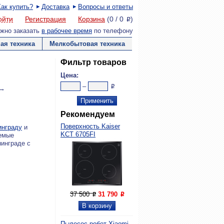
Как купить?
Доставка
Вопросы и ответы
ойти
Регистрация
Корзина
(
0
/
0
)
P
жно заказать
в рабочее время
по телефону
ая техника
Мелкобытовая техника
Фильтр товаров
Цена:
–
P
 →
Рекомендуем
Поверхность Kaiser
инграду
и
KCT 6705FI
аемые
нинграде с
37 500
31 790
P
P
Пылесос-робот Xiaomi