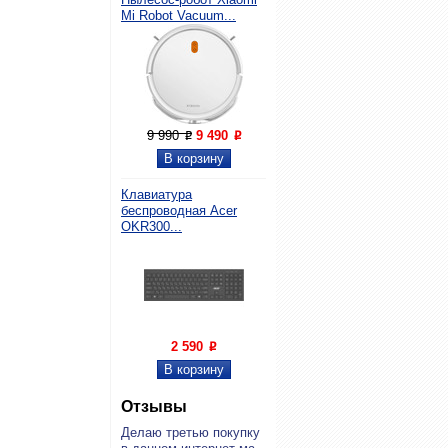
Mi Robot Vacuum...
9 990
9 490
P
P
Клавиатура
беспроводная Acer
OKR300...
2 590
P
Отзывы
Де­лаю тре­тью по­куп­ку