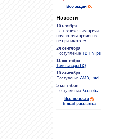
Все акции
Новости
10 ноября
По тех­ни­че­ским при­чи­
нам за­ка­зы вре­мен­но
не при­ни­ма­ют­ся.
24 сентября
По­ступ­ле­ние
ТВ Philips
11 сентября
Теле­ви­зо­ры BQ
10 сентября
По­сту­ле­ние
AMD
,
Intel
5 сентября
По­ступ­ле­ние
Keenetic
Все новости
E-mail рассылка