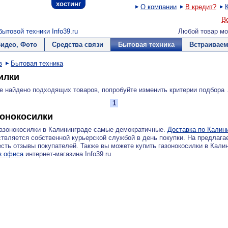
хостинг
О компании
В кредит?
В
ытовой техники Info39.ru
Любой товар мо
Видео, Фото
Средства связи
Бытовая техника
Встраиваем
в
Бытовая техника
илки
е найдено подходящих товаров, попробуйте изменить критерии подбора
1
зонокосилки
азонокосилки в Калининграде самые демократичные.
Доставка по Калин
твляется собственной курьерской службой в день покупки. На предлаг
есть отзывы покупателей. Также вы можете купить газонокосилки в Кали
з офиса
интернет-магазина Info39.ru