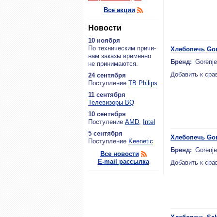
Все акции
Новости
10 ноября
По тех­ни­че­ским при­чи­
Хлебопечь Go
нам за­ка­зы вре­мен­но
Бренд:
Gorenje
не при­ни­ма­ют­ся.
Добавить к сра
24 сентября
По­ступ­ле­ние
ТВ Philips
11 сентября
Теле­ви­зо­ры BQ
10 сентября
По­сту­ле­ние
AMD
,
Intel
5 сентября
Хлебопечь Go
По­ступ­ле­ние
Keenetic
Бренд:
Gorenje
Все новости
E-mail рассылка
Добавить к сра