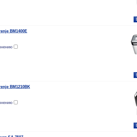
renje BM1400E
внению
renje BM1210BK
внению