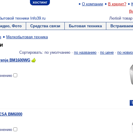
хостинг
О компании
В кредит?
В
ытовой техники Info39.ru
Любой товар
Видео, Фото
Средства связи
Бытовая техника
Встраиваем
в
Мелкобытовая техника
и
Сортировать: по умолчанию ·
по названию
·
по цене
·
по новиз
renje BM1600WG
внению
ESA BM6000
внению