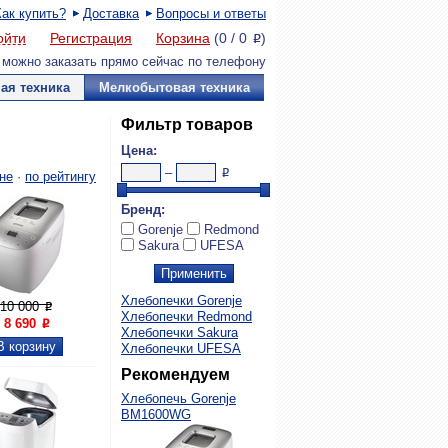
Как купить?
Доставка
Вопросы и ответы
ойти
Регистрация
Корзина
(
0
/
0
)
P
 можно заказать прямо сейчас по телефону
ая техника
Мелкобытовая техника
Фильтр товаров
Цена:
–
P
не
·
по рейтингу
Бренд:
Gorenje
Redmond
Sakura
UFESA
Хлебопечки Gorenje

Увеличить
10 000
P
Хлебопечки Redmond
8 690
P
Хлебопечки Sakura
Хлебопечки UFESA
Рекомендуем
Хлебопечь Gorenje
BM1600WG