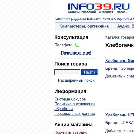
Калининградский магазин компьютерной и б
Компьютеры, оргтехника
Аудио, 
Консультация
Каталог товаро
Хлебопечк
Телефон:
Позвоните мне!
Хлебопечь Go
Поиск товара
Бренд:
Gorenje
Добавить к сра
Расширенный поиск
Информация
Система бонусов
Политика в отношении
обработки
персональных данных
Хлебопечь UF
Бренд:
UFESA
Акции магазина
Добавить к сра
Покупать выгодно