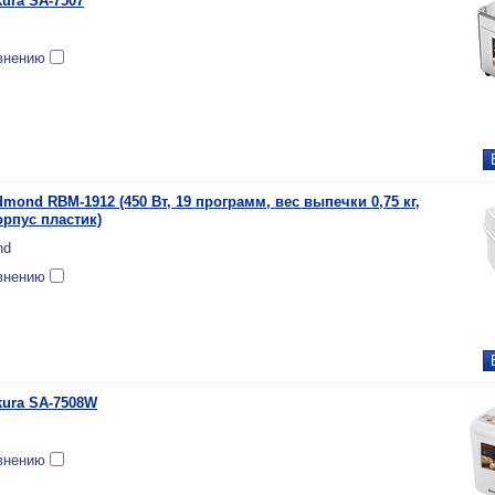
ura SA-7507
внению
mond RBM-1912 (450 Вт, 19 программ, вес выпечки 0,75 кг,
орпус пластик)
nd
внению
ura SA-7508W
внению