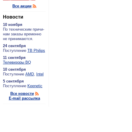
Все акции
Новости
10 ноября
По тех­ни­че­ским при­чи­
нам за­ка­зы вре­мен­но
не при­ни­ма­ют­ся.
24 сентября
По­ступ­ле­ние
ТВ Philips
11 сентября
Теле­ви­зо­ры BQ
10 сентября
По­сту­ле­ние
AMD
,
Intel
5 сентября
По­ступ­ле­ние
Keenetic
Все новости
E-mail рассылка