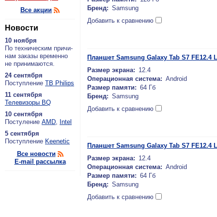
Бренд:
Samsung
Все акции
Добавить к сравнению
Новости
10 ноября
По тех­ни­че­ским при­чи­
нам за­ка­зы вре­мен­но
Планшет Samsung Galaxy Tab S7 FE12.4 L
не при­ни­ма­ют­ся.
Размер экрана:
12.4
24 сентября
Операционная система:
Android
По­ступ­ле­ние
ТВ Philips
Размер памяти:
64 Гб
11 сентября
Бренд:
Samsung
Теле­ви­зо­ры BQ
Добавить к сравнению
10 сентября
По­сту­ле­ние
AMD
,
Intel
5 сентября
По­ступ­ле­ние
Keenetic
Планшет Samsung Galaxy Tab S7 FE12.4 
Все новости
Размер экрана:
12.4
E-mail рассылка
Операционная система:
Android
Размер памяти:
64 Гб
Бренд:
Samsung
Добавить к сравнению