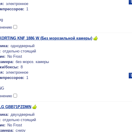
я:
электронное
омпрессоров:
1
ng
внению
KORTING KNF 1886 W (Без морозильной камеры)
ика:
однодверный
:
отдельно стоящий
ие:
No Frost
камера:
без мороз. камеры
ки/боксы:
8
я:
электронное
омпрессоров:
1
NG
внению
 LG GBB71PZDMN
ика:
двухдверный
:
отдельно стоящий
ие:
No Frost
камера:
снизу