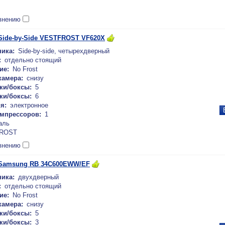
внению
Side-by-Side VESTFROST VF620X
ика:
Side-by-side, четырехдверный
:
отдельно стоящий
ие:
No Frost
камера:
снизу
ки/боксы:
5
ки/боксы:
6
я:
электронное
омпрессоров:
1
аль
ROST
внению
Samsung RB 34C600EWW/EF
ика:
двухдверный
:
отдельно стоящий
ие:
No Frost
камера:
снизу
ки/боксы:
5
ки/боксы:
3