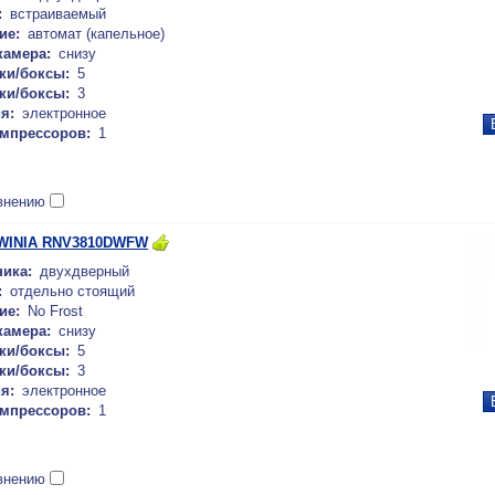
:
встраиваемый
ие:
автомат (капельное)
камера:
снизу
ки/боксы:
5
ки/боксы:
3
я:
электронное
омпрессоров:
1
внению
WINIA RNV3810DWFW
ика:
двухдверный
:
отдельно стоящий
ие:
No Frost
камера:
снизу
ки/боксы:
5
ки/боксы:
3
я:
электронное
омпрессоров:
1
внению