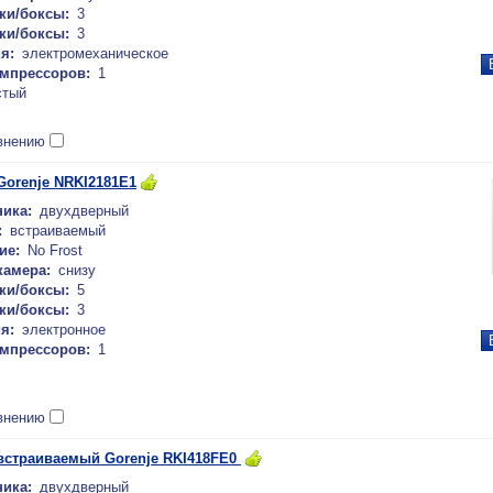
ки/боксы:
3
ки/боксы:
3
я:
электромеханическое
омпрессоров:
1
стый
внению
orenje NRKI2181E1
ика:
двухдверный
:
встраиваемый
ие:
No Frost
камера:
снизу
ки/боксы:
5
ки/боксы:
3
я:
электронное
омпрессоров:
1
внению
встраиваемый Gorenje RKI418FE0
ика:
двухдверный