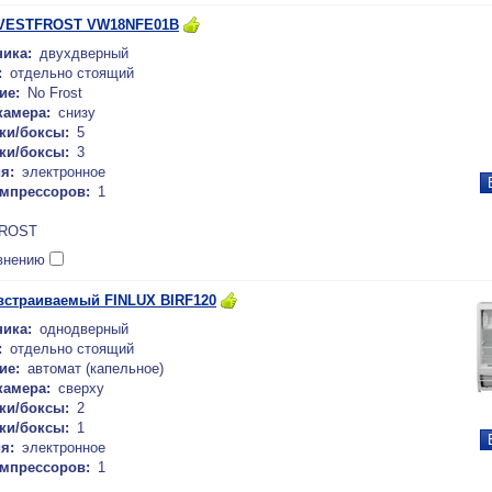
 VESTFROST VW18NFE01B
ика:
двухдверный
:
отдельно стоящий
ие:
No Frost
камера:
снизу
ки/боксы:
5
ки/боксы:
3
я:
электронное
омпрессоров:
1
ROST
внению
встраиваемый FINLUX BIRF120
ика:
однодверный
:
отдельно стоящий
ие:
автомат (капельное)
камера:
сверху
ки/боксы:
2
ки/боксы:
1
я:
электронное
омпрессоров:
1