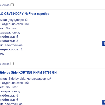
внению
LG GBV5140CPY NoFrost серебро
ика:
двухдверный
:
отдельно стоящий
ие:
No Frost
камера:
снизу
ки/боксы:
5
ки/боксы:
3
я:
электронное
омпрессоров:
1
аль
внению
ide-by-Side KORTING KNFM 84799 GN
ика:
Side-by-side, четырехдверный
:
отдельно стоящий
ие:
No Frost
камера:
снизу
ки/боксы:
5
ки/боксы:
6
я:
электронное