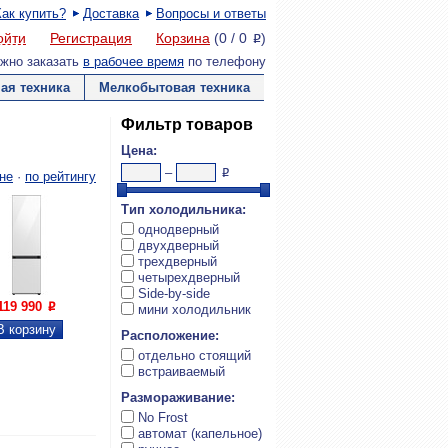
Как купить?
Доставка
Вопросы и ответы
ойти
Регистрация
Корзина
(
0
/
0
)
P
жно заказать
в рабочее время
по телефону
ая техника
Мелкобытовая техника
Фильтр товаров
Цена:
–
P
не
·
по рейтингу
Тип холодильника:
однодверный
двухдверный
трехдверный
четырехдверный
Side-by-side

Увеличить
119 990
P
мини холодильник
Расположение:
отдельно стоящий
встраиваемый
Размораживание:
No Frost
автомат (капельное)