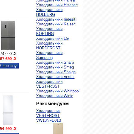
Холодильники Hansa
Холодильники Hisense
Холодильники
HOLBERG
Холодильники Indesit
Холодильники Kaiser
Холодильники
KORTING
Холодильники LG
Холодильники
NORDFROST

Холодильники
Увеличить
74 090
P
Samsung
67 690
P
Холодильники Sharp
Холодильники Smeg
Холодильники Snaige
Холодильники Vestel
Холодильники
VESTFROST
Холодильники Whirlpool
Холодильники Winia
Рекомендуем
Холодильник
VESTFROST
VW18NFE01B

Увеличить
54 990
P