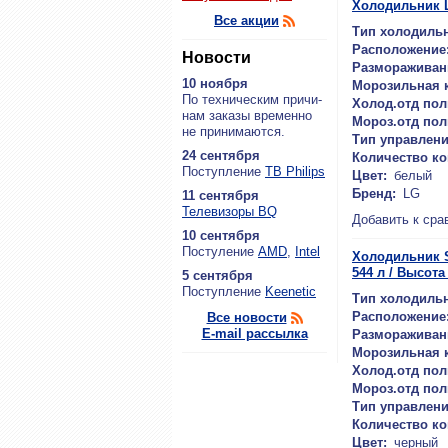
Холодильник
Все акции
Тип холодильн
Расположение
Новости
Размораживан
10 ноября
Морозильная 
По тех­ни­че­ским при­чи­
Холод.отд пол
нам за­ка­зы вре­мен­но
Мороз.отд пол
не при­ни­ма­ют­ся.
Тип управлени
24 сентября
Количество к
По­ступ­ле­ние
ТВ Philips
Цвет:
белый
Бренд:
LG
11 сентября
Теле­ви­зо­ры BQ
Добавить к сра
10 сентября
По­сту­ле­ние
AMD
,
Intel
Холодильник S
544 л / Высота 
5 сентября
По­ступ­ле­ние
Keenetic
Тип холодильн
Расположение
Все новости
E-mail рассылка
Размораживан
Морозильная 
Холод.отд пол
Мороз.отд пол
Тип управлени
Количество к
Цвет:
черный