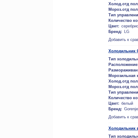
Холод.отд пол
Мороз.отд пол
Тип управлени
Количество к
Цвет:
серебри
Бренд:
LG
Добавить к сра
Холодильник G
Тип холодильн
Расположение
Размораживан
Морозильная 
Холод.отд пол
Мороз.отд пол
Тип управлени
Количество к
Цвет:
белый
Бренд:
Gorenje
Добавить к сра
Холодильник 
Тип холодильн