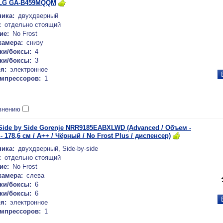
 LG GA-B459MQQM
ика:
двухдверный
:
отдельно стоящий
ие:
No Frost
камера:
снизу
ки/боксы:
4
ки/боксы:
3
я:
электронное
омпрессоров:
1
внению
ide by Side Gorenje NRR9185EABXLWD (Advanced / Объем -
- 178,6 см / A++ / Чёрный / No Frost Plus / диспенсер)
ика:
двухдверный, Side-by-side
:
отдельно стоящий
ие:
No Frost
камера:
слева
ки/боксы:
6
ки/боксы:
6
я:
электронное
омпрессоров:
1