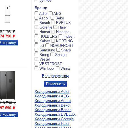
ручное
Бренд:
Adler
AEG
Ascoli
Beko
Bosch
EVELUX
Gorenje
Haier

Увеличить
97 790
P
Hansa
Hisense
74 790
HOLBERG
Indesit
P
Kaiser
KORTING
LG
NORDFROST
Samsung
Sharp
Smeg
Snaige
Vestel
VESTFROST
Whirlpool
Winia
Все параметры
Холодильники Adler
Холодильники AEG
Холодильники Ascoli

Увеличить
110 790
P
Холодильники Beko
97 690
P
Холодильники Bosch
Холодильники EVELUX
Холодильники Gorenje
Холодильники Haier