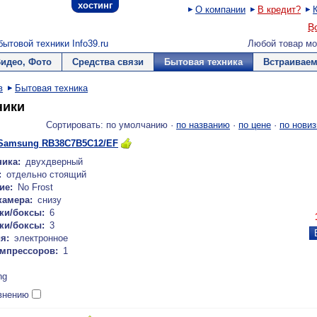
хостинг
О компании
В кредит?
В
ытовой техники Info39.ru
Любой товар мо
Видео, Фото
Средства связи
Бытовая техника
Встраиваем
в
Бытовая техника
ники
Сортировать: по умолчанию ·
по названию
·
по цене
·
по новиз
Samsung RB38C7B5C12/EF
ика:
двухдверный
:
отдельно стоящий
ие:
No Frost
камера:
снизу
ки/боксы:
6
ки/боксы:
3
я:
электронное
омпрессоров:
1
ng
внению