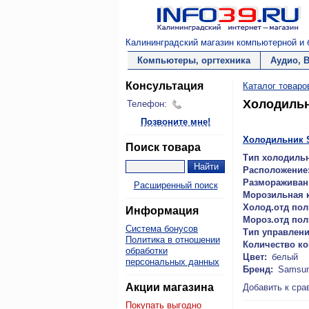
Калининградский магазин компьютерной и б
Компьютеры, оргтехника
Аудио, 
Консультация
Каталог товаро
Холодиль
Телефон:
Позвоните мне!
Холодильник 
Поиск товара
Тип холодильн
Расположение
Размораживан
Расширенный поиск
Морозильная 
Холод.отд пол
Информация
Мороз.отд пол
Система бонусов
Тип управлени
Политика в отношении
Количество к
обработки
Цвет:
белый
персональных данных
Бренд:
Samsu
Акции магазина
Добавить к сра
Покупать выгодно