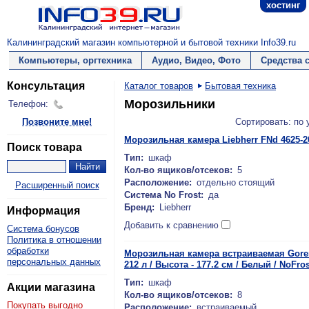
хостинг
Калининградский магазин компьютерной и бытовой техники Info39.ru
Компьютеры, оргтехника
Аудио, Видео, Фото
Средства 
Консультация
Каталог товаров
Бытовая техника
Морозильники
Телефон:
Позвоните мне!
Сортировать: по
Морозильная камера Liebherr FNd 4625-2
Поиск товара
Тип:
шкаф
Кол-во ящиков/отсеков:
5
Расположение:
отдельно стоящий
Расширенный поиск
Система No Frost:
да
Бренд:
Liebherr
Информация
Добавить к сравнению
Система бонусов
Политика в отношении
обработки
Морозильная камера встраиваемая Gorenj
персональных данных
212 л / Высота - 177.2 см / Белый / NoFros
Тип:
шкаф
Акции магазина
Кол-во ящиков/отсеков:
8
Покупать выгодно
Расположение:
встраиваемый