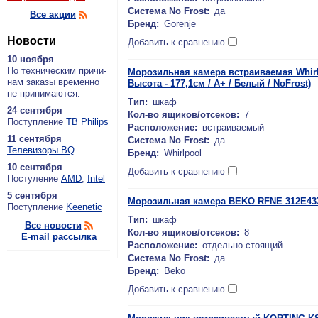
Система No Frost:
да
Все акции
Бренд:
Gorenje
Новости
Добавить к сравнению
10 ноября
По тех­ни­че­ским при­чи­
Морозильная камера встраиваемая Whirlp
нам за­ка­зы вре­мен­но
Высота - 177,1см / A+ / Белый / NoFrost)
не при­ни­ма­ют­ся.
Тип:
шкаф
24 сентября
Кол-во ящиков/отсеков:
7
По­ступ­ле­ние
ТВ Philips
Расположение:
встраиваемый
11 сентября
Система No Frost:
да
Теле­ви­зо­ры BQ
Бренд:
Whirlpool
10 сентября
Добавить к сравнению
По­сту­ле­ние
AMD
,
Intel
5 сентября
Морозильная камера BEKO RFNE 312E4
По­ступ­ле­ние
Keenetic
Тип:
шкаф
Все новости
Кол-во ящиков/отсеков:
8
E-mail рассылка
Расположение:
отдельно стоящий
Система No Frost:
да
Бренд:
Beko
Добавить к сравнению