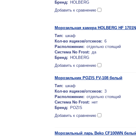
Бренд:
HOLBERG
Добавить к сравнению
Морозильная камера HOLBERG HF 1701
Тип:
шкаф
Кол-во ящиков/отсеков:
6
Расположение:
отдельно стоящий
Система No Frost:
да
Бренд:
HOLBERG
Добавить к сравнению
Морозильник POZIS FV-108 белый
Тип:
шкаф
Кол-во ящиков/отсеков:
3
Расположение:
отдельно стоящий
Система No Frost:
нет
Бренд:
POZIS
Добавить к сравнению
Морозильный ларь Beko CF100WN белы