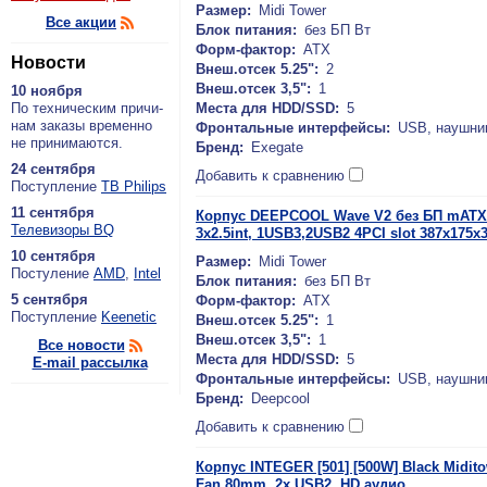
Размер:
Midi Tower
Все акции
Блок питания:
без БП Вт
Форм-фактор:
ATX
Новости
Внеш.отсек 5.25":
2
Внеш.отсек 3,5":
1
10 ноября
По тех­ни­че­ским при­чи­
Места для HDD/SSD:
5
нам за­ка­зы вре­мен­но
Фронтальные интерфейсы:
USB, наушни
не при­ни­ма­ют­ся.
Бренд:
Exegate
24 сентября
Добавить к сравнению
По­ступ­ле­ние
ТВ Philips
11 сентября
Корпус DEEPCOOL Wave V2 без БП mATX 1x 5
Теле­ви­зо­ры BQ
3x2.5int, 1USB3,2USB2 4PCI slot 387x17
10 сентября
Размер:
Midi Tower
По­сту­ле­ние
AMD
,
Intel
Блок питания:
без БП Вт
5 сентября
Форм-фактор:
ATX
По­ступ­ле­ние
Keenetic
Внеш.отсек 5.25":
1
Внеш.отсек 3,5":
1
Все новости
Места для HDD/SSD:
5
E-mail рассылка
Фронтальные интерфейсы:
USB, наушни
Бренд:
Deepcool
Добавить к сравнению
Корпус INTEGER [501] [500W] Black Midi
Fan 80mm, 2x USB2, HD аудио.