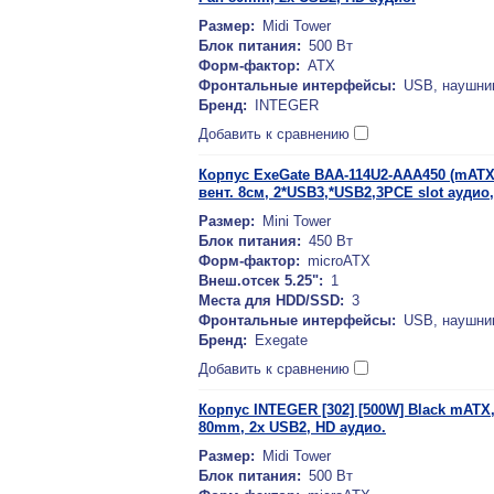
Размер:
Midi Tower
Блок питания:
500 Вт
Форм-фактор:
ATX
Фронтальные интерфейсы:
USB, наушни
Бренд:
INTEGER
Добавить к сравнению
Корпус ExeGate BAA-114U2-AAA450 (mATX, 1
вент. 8см, 2*USB3,*USB2,3PCE slot ауди
Размер:
Mini Tower
Блок питания:
450 Вт
Форм-фактор:
microATX
Внеш.отсек 5.25":
1
Места для HDD/SSD:
3
Фронтальные интерфейсы:
USB, наушни
Бренд:
Exegate
Добавить к сравнению
Корпус INTEGER [302] [500W] Black mATX
80mm, 2x USB2, HD аудио.
Размер:
Midi Tower
Блок питания:
500 Вт