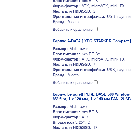
Блок питания:
без БП Вт
Форм-фактор:
ATX, microATX, mini-ITX
Места для HDD/SSD:
2
Фронтальные интерфейсы:
USB, наушни
Бренд:
A-data
Добавить к сравнению
Корпус A-DATA [ XPG STARKER Compact ] 
Размер:
Midi Tower
Блок питания:
без БП Вт
Форм-фактор:
ATX, microATX, mini-ITX
Места для HDD/SSD:
7
Фронтальные интерфейсы:
USB, наушни
Бренд:
A-data
Добавить к сравнению
Корпус be quiet! PURE BASE 600 Window [B
8*2.5int, 1 x 120 мм, 1 x 140 мм FAN, 2USB
Размер:
Midi Tower
Блок питания:
без БП Вт
Форм-фактор:
ATX
Внеш.отсек 5.25":
2
Места для HDD/SSD:
12