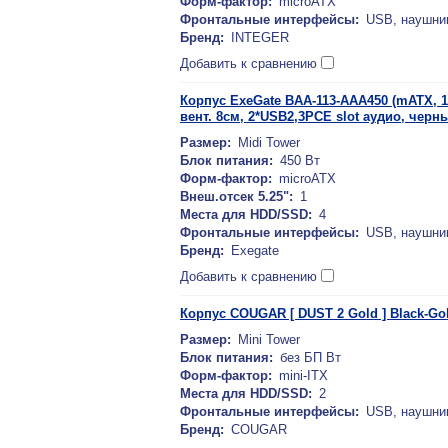
Форм-фактор:
microATX
Фронтальные интерфейсы:
USB, наушни
Бренд:
INTEGER
Добавить к сравнению
Корпус ExeGate BAA-113-AAA450 (mATX, 1*5
вент. 8см, 2*USB2,3PCE slot аудио, чер
Размер:
Midi Tower
Блок питания:
450 Вт
Форм-фактор:
microATX
Внеш.отсек 5.25":
1
Места для HDD/SSD:
4
Фронтальные интерфейсы:
USB, наушни
Бренд:
Exegate
Добавить к сравнению
Корпус COUGAR [ DUST 2 Gold ] Black-Gol
Размер:
Mini Tower
Блок питания:
без БП Вт
Форм-фактор:
mini-ITX
Места для HDD/SSD:
2
Фронтальные интерфейсы:
USB, наушни
Бренд:
COUGAR