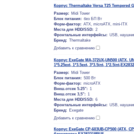
Корпус Thermaltake Versa T25 Tempered 
Размер:
Midi Tower
Блок питания:
без БП Вт
Форм-фактор:
ATX, microATX, mini-ITX
Места для HDD/SSD:
2
Фронтальные интерфейсы:
USB, наушни
Бренд:
Thermaltake
Добавить к сравнению
Корпус ExeGate MA-372UX-UN500 (ATX, UN
1*5.25ext, 1*3.5ext, 3*3.5int, 1*2.5int,EX28
Размер:
Midi Tower
Блок питания:
500 Вт
Форм-фактор:
microATX
Внеш.отсек 5.25":
1
Внеш.отсек 3,5":
1
Места для HDD/SSD:
6
Фронтальные интерфейсы:
USB, наушни
Бренд:
Exegate
Добавить к сравнению
Корпус ExeGate CP-603UB-CP500 (ATX, CP
блокировка EX283218RUS