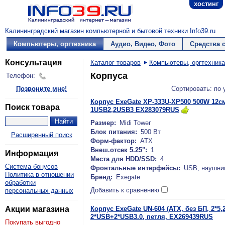
хостинг
Калининградский магазин компьютерной и бытовой техники Info39.ru
Компьютеры, оргтехника
Аудио, Видео, Фото
Средства 
Консультация
Каталог товаров
Компьютеры, оргтехника
Корпуса
Телефон:
Позвоните мне!
Сортировать: по
Корпус ExeGate XP-333U-XP500 500W 12см AT
Поиск товара
1USB2,2USB3 EX283079RUS
Размер:
Midi Tower
Блок питания:
500 Вт
Расширенный поиск
Форм-фактор:
ATX
Внеш.отсек 5.25":
1
Информация
Места для HDD/SSD:
4
Система бонусов
Фронтальные интерфейсы:
USB, наушни
Политика в отношении
Бренд:
Exegate
обработки
Добавить к сравнению
персональных данных
Акции магазина
Корпус ExeGate UN-604 (ATX, без БП, 2*5,25e
2*USB+2*USB3.0, петля, EX269439RUS
Покупать выгодно