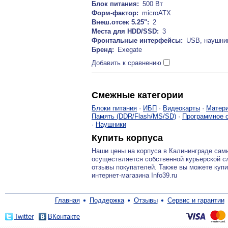
Блок питания:
500 Вт
Форм-фактор:
microATX
Внеш.отсек 5.25":
2
Места для HDD/SSD:
3
Фронтальные интерфейсы:
USB, наушни
Бренд:
Exegate
Добавить к сравнению
Смежные категории
Блоки питания
·
ИБП
·
Видеокарты
·
Матери
Память (DDR/Flash/MS/SD)
·
Программное 
·
Наушники
Купить корпуса
Наши цены на корпуса в Калининграде са
осуществляется собственной курьерской сл
отзывы покупателей. Также вы можете купи
интернет-магазина Info39.ru
Главная
Поддержка
Отзывы
Сервис и гарантии
Twitter
ВКонтакте