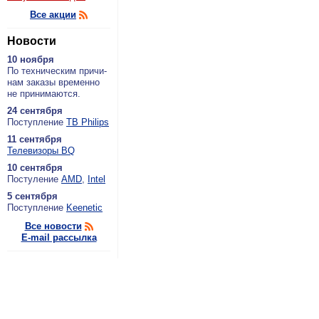
Все акции
Новости
10 ноября
По тех­ни­че­ским при­чи­
нам за­ка­зы вре­мен­но
не при­ни­ма­ют­ся.
24 сентября
По­ступ­ле­ние
ТВ Philips
11 сентября
Теле­ви­зо­ры BQ
10 сентября
По­сту­ле­ние
AMD
,
Intel
5 сентября
По­ступ­ле­ние
Keenetic
Все новости
E-mail рассылка