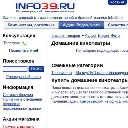
хостинг
Калининградский магазин компьютерной и бытовой техники Info39.ru
Компьютеры, оргтехника
Аудио, Видео, Фото
Средства 
Консультация
Каталог товаров
Аудио, Видео, Фото
Домашние кинотеатры
Телефон:
Позвоните мне!
Не найдено подходящих това
Поиск товара
Смежные категории
Телевизоры
·
Blu-ray/DVD плееры/рекордер
Расширенный поиск
Купить домашние кинотеатр
Информация
Наши цены на домашние кинотеатры в Кал
и области осуществляется собственной ку
Система бонусов
домашние кинотеатры есть отзывы покупат
Политика в отношении
Калининграде с
самовывозом из офиса
инте
обработки
персональных данных
Акции магазина
Покупать выгодно