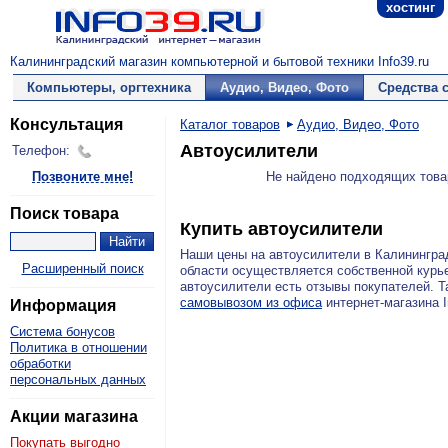
хостинг
Калининградский магазин компьютерной и бытовой техники Info39.ru
Компьютеры, оргтехника
Аудио, Видео, Фото
Средства 
Консультация
Каталог товаров
Аудио, Видео, Фото
Автоусилители
Телефон:
Позвоните мне!
Не найдено подходящих това
Поиск товара
Купить автоусилители
Наши цены на автоусилители в Калинингр
Расширенный поиск
области осуществляется собственной курь
автоусилители есть отзывы покупателей. Т
самовывозом из офиса
интернет-магазина I
Информация
Система бонусов
Политика в отношении
обработки
персональных данных
Акции магазина
Покупать выгодно