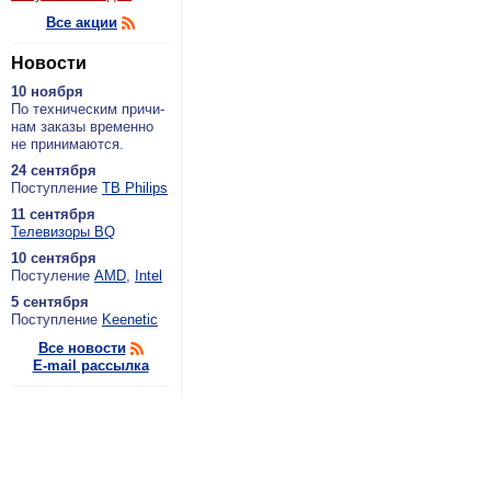
Все акции
Новости
10 ноября
По тех­ни­че­ским при­чи­
нам за­ка­зы вре­мен­но
не при­ни­ма­ют­ся.
24 сентября
По­ступ­ле­ние
ТВ Philips
11 сентября
Теле­ви­зо­ры BQ
10 сентября
По­сту­ле­ние
AMD
,
Intel
5 сентября
По­ступ­ле­ние
Keenetic
Все новости
E-mail рассылка