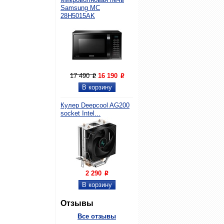
Samsung MC
28H5015AK
17 490
16 190
P
P
Кулер Deepcool AG200
socket Intel...
2 290
P
Отзывы
Все отзывы