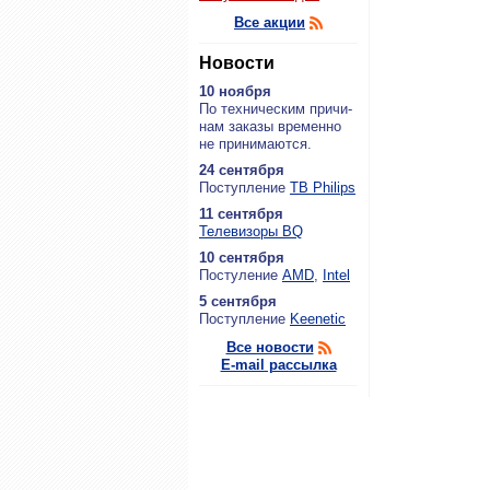
Все акции
Новости
10 ноября
По тех­ни­че­ским при­чи­
нам за­ка­зы вре­мен­но
не при­ни­ма­ют­ся.
24 сентября
По­ступ­ле­ние
ТВ Philips
11 сентября
Теле­ви­зо­ры BQ
10 сентября
По­сту­ле­ние
AMD
,
Intel
5 сентября
По­ступ­ле­ние
Keenetic
Все новости
E-mail рассылка