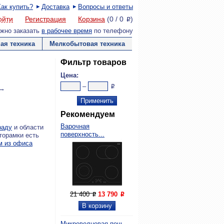
Как купить?
Доставка
Вопросы и ответы
ойти
Регистрация
Корзина
(
0
/
0
)
P
жно заказать
в рабочее время
по телефону
ая техника
Мелкобытовая техника
Фильтр товаров
Цена:
–
P
 →
Рекомендуем
Варочная
раду
и области
поверхность...
торамки есть
м из офиса
21 400
13 790
P
P
Микроволновая печь