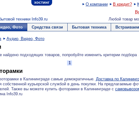
хостинг
О компании
В кредит?
В
ытовой техники Info39.ru
Любой товар мо
Видео, Фото
Средства связи
Бытовая техника
Встраиваем
в
Аудио, Видео, Фото
и
е найдено подходящих товаров, попробуйте изменить критерии подбора
1
торамки
фоторамки в Калининграде самые демократичные.
Доставка по Калининг
 собственной курьерской службой в день покупки. На предлагаемые фо
елей. Также вы можете купить фоторамки в Калининграде с
самовывозо
на Info39.ru