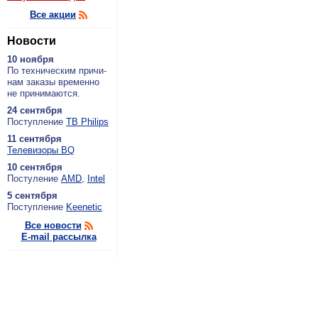
Все акции
Новости
10 ноября
По тех­ни­че­ским при­чи­
нам за­ка­зы вре­мен­но
не при­ни­ма­ют­ся.
24 сентября
По­ступ­ле­ние
ТВ Philips
11 сентября
Теле­ви­зо­ры BQ
10 сентября
По­сту­ле­ние
AMD
,
Intel
5 сентября
По­ступ­ле­ние
Keenetic
Все новости
E-mail рассылка