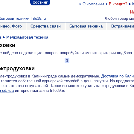
хостинг
О компании
В кредит?
В
ытовой техники Info39.ru
Любой товар мо
Видео, Фото
Средства связи
Бытовая техника
Встраиваем
в
Мелкобытовая техника
ховки
е найдено подходящих товаров, попробуйте изменить критерии подбора
1
ектродуховки
электродуховки в Калининграде самые демократичные.
Доставка по Кали
твляется собственной курьерской службой в день покупки. На предлаг
 есть отзывы покупателей. Также вы можете купить электродуховки в К
з офиса
интернет-магазина Info39.ru