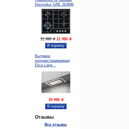
Electrolux GRE 263MB
31 990
21 990
P
P
Вытяжка
полновстраиваемая
Elica Lane...
39 990
P
Отзывы
Все отзывы