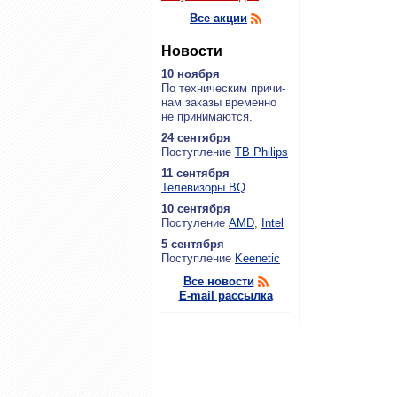
Все акции
Новости
10 ноября
По тех­ни­че­ским при­чи­
нам за­ка­зы вре­мен­но
не при­ни­ма­ют­ся.
24 сентября
По­ступ­ле­ние
ТВ Philips
11 сентября
Теле­ви­зо­ры BQ
10 сентября
По­сту­ле­ние
AMD
,
Intel
5 сентября
По­ступ­ле­ние
Keenetic
Все новости
E-mail рассылка