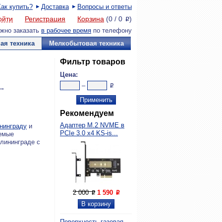
Как купить?
Доставка
Вопросы и ответы
ойти
Регистрация
Корзина
(
0
/
0
)
P
жно заказать
в рабочее время
по телефону
ая техника
Мелкобытовая техника
Фильтр товаров
Цена:
–
P
 →
Рекомендуем
Адаптер M.2 NVME в
нинграду
и
PCIe 3.0 x4 KS-is...
аемые
алининграде с
2 000
1 590
P
P
Поверхность газовая