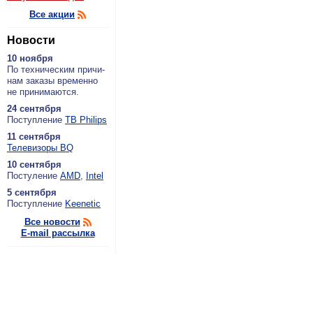
Все акции
Новости
10 ноября
По тех­ни­че­ским при­чи­
нам за­ка­зы вре­мен­но
не при­ни­ма­ют­ся.
24 сентября
По­ступ­ле­ние
ТВ Philips
11 сентября
Теле­ви­зо­ры BQ
10 сентября
По­сту­ле­ние
AMD
,
Intel
5 сентября
По­ступ­ле­ние
Keenetic
Все новости
E-mail рассылка