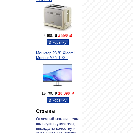
4 900
3 890
P
P
Монитор 23.8" Xiaomi
Monitor A24i 100...
15 700
10 090
P
P
Отзывы
От­лич­ный ма­га­зин, сам
поль­зу­юсь услу­га­ми,
ни­ко­гда по ка­че­ству и