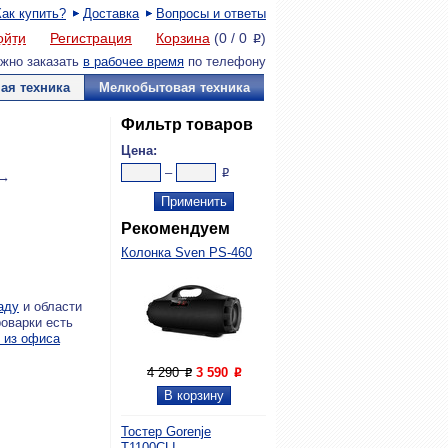
Как купить?
Доставка
Вопросы и ответы
ойти
Регистрация
Корзина
(
0
/
0
)
P
жно заказать
в рабочее время
по телефону
ая техника
Мелкобытовая техника
Фильтр товаров
Цена:
–
P
 →
Рекомендуем
Колонка Sven PS-460
аду
и области
оварки есть
 из офиса
4 290
3 590
P
P
Тостер Gorenje
T1100CLI