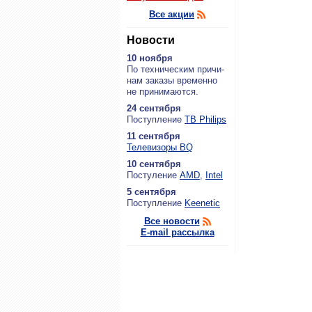
Все акции
Новости
10 ноября
По тех­ни­че­ским при­чи­
нам за­ка­зы вре­мен­но
не при­ни­ма­ют­ся.
24 сентября
По­ступ­ле­ние
ТВ Philips
11 сентября
Теле­ви­зо­ры BQ
10 сентября
По­сту­ле­ние
AMD
,
Intel
5 сентября
По­ступ­ле­ние
Keenetic
Все новости
E-mail рассылка