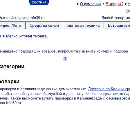
хостинг
О компании
В кредит?
В
ытовой техники Info39.ru
Любой товар мо
Видео, Фото
Средства связи
Бытовая техника
Встраиваем
в
Мелкобытовая техника
и
е найдено подходящих товаров, попробуйте изменить критерии подбора
1
атегории
роварки
пароварки в Калининграде самые демократичные.
Доставка по Калинингр
 собственной курьерской службой в день покупки. На предлагаемые пар
елей. Также вы можете купить пароварки в Калининграде с
самовывозом
на Info39.ru