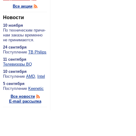
Все акции
Новости
10 ноября
По тех­ни­че­ским при­чи­
нам за­ка­зы вре­мен­но
не при­ни­ма­ют­ся.
24 сентября
По­ступ­ле­ние
ТВ Philips
11 сентября
Теле­ви­зо­ры BQ
10 сентября
По­сту­ле­ние
AMD
,
Intel
5 сентября
По­ступ­ле­ние
Keenetic
Все новости
E-mail рассылка