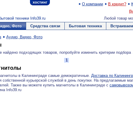
хостинг
О компании
В кредит?
В
ытовой техники Info39.ru
Любой товар мо
Видео, Фото
Средства связи
Бытовая техника
Встраиваем
в
Аудио, Видео, Фото
ы
е найдено подходящих товаров, попробуйте изменить критерии подбора
1
гнитолы
магнитолы в Калининграде самые демократичные.
Доставка по Калининг
 собственной курьерской службой в день покупки. На предлагаемые ма
елей. Также вы можете купить магнитолы в Калининграде с
самовывозом
на Info39.ru