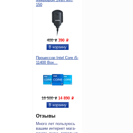
150
400
390
P
P
Процессор Intel Core i5-
11400 Box...
18 500
14 890
P
P
Отзывы
Мно­го лет поль­зу­юсь
ва­шим ин­тернет ма­га­