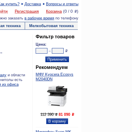
Как купить?
Доставка
Вопросы и ответы
ойти
Регистрация
Корзина
(
0
/
0
)
P
жно заказать
в рабочее время
по телефону
ая техника
Мелкобытовая техника
Фильтр товаров
Цена:
–
P
 →
Рекомендуем
МФУ Kyocera Ecosys
раду
и области
M2040DN
гнитолы есть
 из офиса
112 390
81 090
P
P
Микрофон Sven MK-