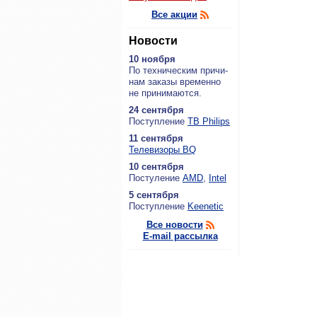
Все акции
Новости
10 ноября
По тех­ни­че­ским при­чи­
нам за­ка­зы вре­мен­но
не при­ни­ма­ют­ся.
24 сентября
По­ступ­ле­ние
ТВ Philips
11 сентября
Теле­ви­зо­ры BQ
10 сентября
По­сту­ле­ние
AMD
,
Intel
5 сентября
По­ступ­ле­ние
Keenetic
Все новости
E-mail рассылка