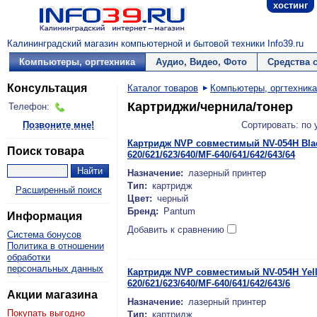
хостинг
Калининградский магазин компьютерной и бытовой техники Info39.ru
Компьютеры, оргтехника
Аудио, Видео, Фото
Средства 
Консультация
Каталог товаров
Компьютеры, оргтехника
Картриджи/чернила/тонер
Телефон:
Позвоните мне!
Сортировать: по
Картридж NVP совместимый NV-054H Blac
Поиск товара
620/621/623/640/MF-640/641/642/643/64
Назначение:
лазерный принтер
Тип:
картридж
Расширенный поиск
Цвет:
черный
Бренд:
Pantum
Информация
Добавить к сравнению
Система бонусов
Политика в отношении
обработки
персональных данных
Картридж NVP совместимый NV-054H Yell
620/621/623/640/MF-640/641/642/643/6
Акции магазина
Назначение:
лазерный принтер
Покупать выгодно
Тип:
картридж