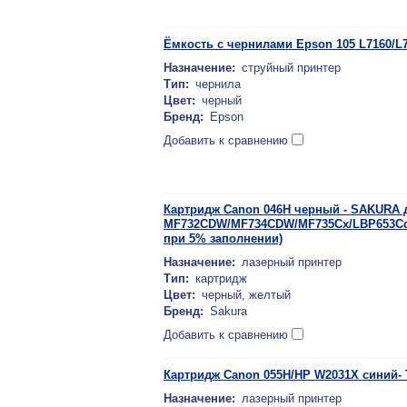
Ёмкость с чернилами Epson 105 L7160/L
Назначение:
струйный принтер
Тип:
чернила
Цвет:
черный
Бренд:
Epson
Добавить к сравнению
Картридж Canon 046H черный - SAKURA 
MF732CDW/MF734CDW/MF735Cx/LBP653Cdw
при 5% заполнении)
Назначение:
лазерный принтер
Тип:
картридж
Цвет:
черный, желтый
Бренд:
Sakura
Добавить к сравнению
Картридж Canon 055H/HP W2031X синий-
Назначение:
лазерный принтер