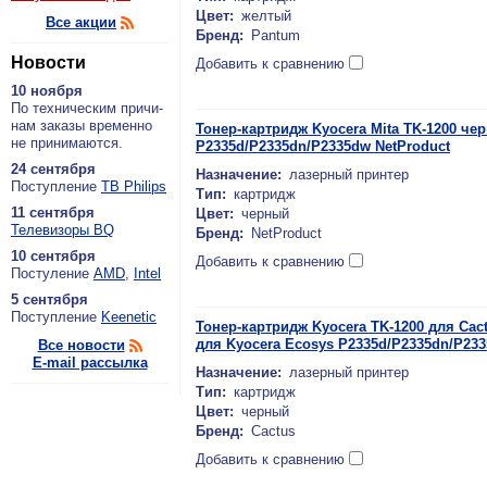
Цвет:
желтый
Все акции
Бренд:
Pantum
Новости
Добавить к сравнению
10 ноября
По тех­ни­че­ским при­чи­
нам за­ка­зы вре­мен­но
Тонер-картридж Kyocera Mita TK-1200 чер
не при­ни­ма­ют­ся.
P2335d/P2335dn/P2335dw NetProduct
24 сентября
Назначение:
лазерный принтер
По­ступ­ле­ние
ТВ Philips
Тип:
картридж
11 сентября
Цвет:
черный
Теле­ви­зо­ры BQ
Бренд:
NetProduct
10 сентября
Добавить к сравнению
По­сту­ле­ние
AMD
,
Intel
5 сентября
По­ступ­ле­ние
Keenetic
Тонер-картридж Kyocera TK-1200 для Cact
для Kyocera Ecosys P2335d/P2335dn/P23
Все новости
E-mail рассылка
Назначение:
лазерный принтер
Тип:
картридж
Цвет:
черный
Бренд:
Cactus
Добавить к сравнению