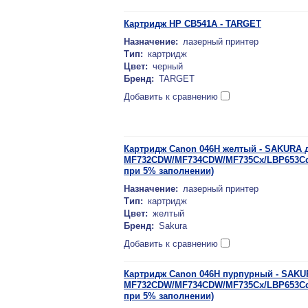
Картридж HP CB541A - TARGET
Назначение:
лазерный принтер
Тип:
картридж
Цвет:
черный
Бренд:
TARGET
Добавить к сравнению
Картридж Canon 046H желтый - SAKURA 
MF732CDW/MF734CDW/MF735Cx/LBP653Cdw
при 5% заполнении)
Назначение:
лазерный принтер
Тип:
картридж
Цвет:
желтый
Бренд:
Sakura
Добавить к сравнению
Картридж Canon 046H пурпурный - SAKU
MF732CDW/MF734CDW/MF735Cx/LBP653Cdw
при 5% заполнении)