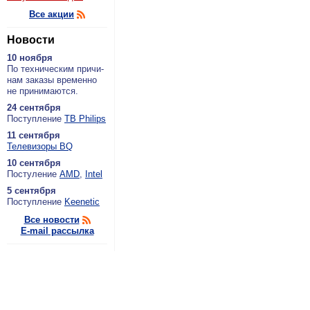
Все акции
Новости
10 ноября
По тех­ни­че­ским при­чи­
нам за­ка­зы вре­мен­но
не при­ни­ма­ют­ся.
24 сентября
По­ступ­ле­ние
ТВ Philips
11 сентября
Теле­ви­зо­ры BQ
10 сентября
По­сту­ле­ние
AMD
,
Intel
5 сентября
По­ступ­ле­ние
Keenetic
Все новости
E-mail рассылка