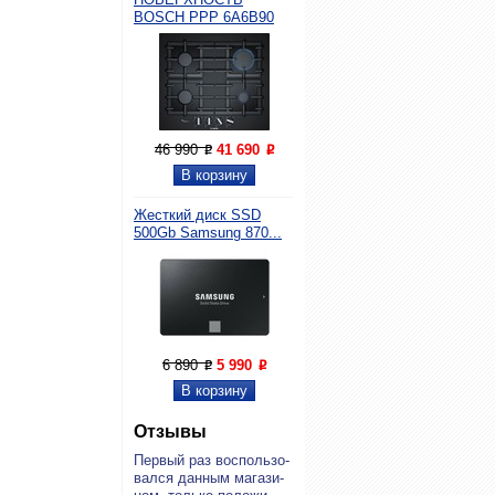
BOSCH PPP 6A6B90
46 990
41 690
P
P
Жесткий диск SSD
500Gb Samsung 870...
6 890
5 990
P
P
Отзывы
Пер­вый раз вос­поль­зо­
вал­ся дан­ным ма­га­зи­