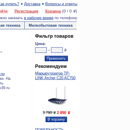
Как купить?
Доставка
Вопросы и ответы
ойти
Регистрация
Корзина
(
0
/
0
)
P
жно заказать
в рабочее время
по телефону
ая техника
Мелкобытовая техника
Фильтр товаров
Цена:
–
P
 →
Рекомендуем
Маршрутизатор TP-
 по
LINK Archer C20 AC750
ки. На
ть
o39.ru
3 790
2 890
P
P
ПОВЕРХНОСТЬ