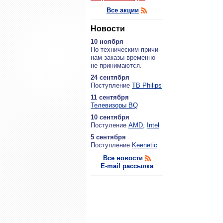
Все акции
Новости
10 ноября
По тех­ни­че­ским при­чи­
нам за­ка­зы вре­мен­но
не при­ни­ма­ют­ся.
24 сентября
По­ступ­ле­ние
ТВ Philips
11 сентября
Теле­ви­зо­ры BQ
10 сентября
По­сту­ле­ние
AMD
,
Intel
5 сентября
По­ступ­ле­ние
Keenetic
Все новости
E-mail рассылка