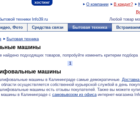
хостинг
О компании
В кредит?
В
ытовой техники Info39.ru
Любой товар мо
Видео, Фото
Средства связи
Бытовая техника
Встраиваем
в
Бытовая техника
ьные машины
е найдено подходящих товаров, попробуйте изменить критерии подбора
1
лифовальные машины
шлифовальные машины в Калининграде самые демократичные.
Доставка
 области осуществляется собственной курьерской службой в день покуп
шлифовальные машины есть отзывы покупателей. Также вы можете купи
машины в Калининграде с
самовывозом из офиса
интернет-магазина Inf