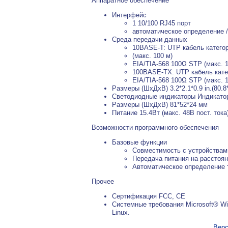
Аппаратное обеспечение
Интерфейс
1 10/100 RJ45 порт
автоматическое определение
Среда передачи данных
10BASE-T: UTP кабель категори
(макс. 100 м)
EIA/TIA-568 100Ω STP (макс. 1
100BASE-TX: UTP кабель катего
EIA/TIA-568 100Ω STP (макс. 1
Размеры (ШхДхВ) 3.2*2.1*0.9 in.(80.
Светодиодные индикаторы Индикато
Размеры (ШхДхВ) 81*52*24 мм
Питание 15.4Вт (макс. 48В пост. тока
Возможности программного обеспечения
Базовые функции
Совместимость с устройствам
Передача питания на расстоян
Автоматическое определение
Прочее
Сертификация FCC, CE
Системные требования Microsoft® Wi
Linux.
Верс