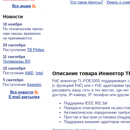
Что такое бонусы?
·
Узнать о сни
Все акции
Новости
10 ноября
По тех­ни­че­ским при­чи­
нам за­ка­зы вре­мен­но
не при­ни­ма­ют­ся.
24 сентября
По­ступ­ле­ние
ТВ Philips
11 сентября
Теле­ви­зо­ры BQ
10 сентября
Описание товара
Инжектор T
По­сту­ле­ние
AMD
,
Intel
5 сентября
РоЕ инжектор TL-POE150S поддерживает ста
По­ступ­ле­ние
Keenetic
(с функцией РоЕ) или с РоЕ адаптерами пр
расширить вашу сеть в тех местах, где не
Все новости
доступа, IP-камеру, IP телефон или другие
E-mail рассылка
Поддержка IEEE 802.3af
Передача электропитания на расстоя
Автоматическое определение требу
Простая и быстрая установка (поддер
Поддержка внешних адаптеров пита