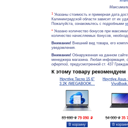
Максималь
1
Указаны стоимость и примерная дата дост
Калининградской области зависит от их уд
Пожалуйста, ознакомьтесь с подробными
у
*
Указано количество бонусов при максимал
количество начисляемых бонусов, необходи
Внимание!
Внешний вид товара, его компл
уведомления.
Внимание!
Обнаруженная на данном сайте
менеджера магазина. Любая информация, 
офертой
, предусмотренной ст. 437 Гражда
К этому товару рекомендуем
Ноутбук Tecno 15,6"
Ноутбук Asus 
3.2K (MEGABOOK...
VivoBook.
83 690
79 090
54 000
35 
P
P
P