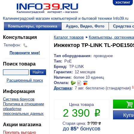
хостинг
Калининградский магазин компьютерной и бытовой техники Info39.ru
Компьютеры, оргтехника
Аудио, Видео, Фото
Средства 
Консультация
Каталог товаров
Компьютеры, оргтехника
Инжектор TP-LINK TL-POE15
Телефон:
Позвоните мне!
Тип оборудования:
проводное
Тип:
PoE
Поиск товара
Бренд:
TP-LINK
Гарантия:
12 месяцев
Наличие:
более 10 единиц
Расширенный поиск
Оплата:
1
Доставка
:
7 авг. бесплатно (стандартная)
Информация
Система бонусов

Политика в отношении
Цена товара
обработки
2 390
P
персональных данных
Купи
Старая цена:
3 700
P
Акции магазина
до
85
*
бонусов
Покупать выгодно