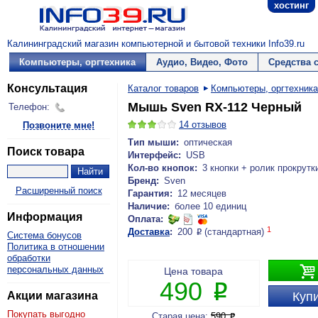
хостинг
Калининградский магазин компьютерной и бытовой техники Info39.ru
Компьютеры, оргтехника
Аудио, Видео, Фото
Средства 
Консультация
Каталог товаров
Компьютеры, оргтехника
Мышь Sven RX-112 Черный
Телефон:
14
отзывов
Позвоните мне!
Тип мыши:
оптическая
Поиск товара
Интерфейс:
USB
Кол-во кнопок:
3 кнопки + ролик прокрутк
Бренд:
Sven
Расширенный поиск
Гарантия:
12 месяцев
Наличие:
более 10 единиц
Информация
Оплата:
1
Доставка
:
200
(стандартная)
P
Система бонусов
Политика в отношении
обработки

персональных данных
Цена товара
490
P
Акции магазина
Купи
Покупать выгодно
Старая цена:
590
P