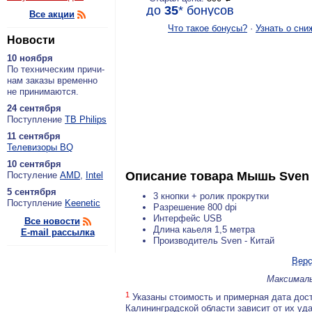
до
35
*
бонусов
Все акции
Что такое бонусы?
·
Узнать о сни
Новости
10 ноября
По тех­ни­че­ским при­чи­
нам за­ка­зы вре­мен­но
не при­ни­ма­ют­ся.
24 сентября
По­ступ­ле­ние
ТВ Philips
11 сентября
Теле­ви­зо­ры BQ
10 сентября
Описание товара
Мышь Sven 
По­сту­ле­ние
AMD
,
Intel
5 сентября
3 кнопки + ролик прокрутки
По­ступ­ле­ние
Keenetic
Разрешение 800 dpi
Интерфейс USB
Все новости
Длина каьеля 1,5 метра
E-mail рассылка
Производитель Sven - Китай
Верс
Максималь
1
Указаны стоимость и примерная дата дост
Калининградской области зависит от их уд