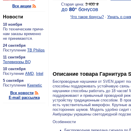
Старая цена:
3 400
P
Все акции
до
80
*
бонусов
Новости
Что такое бонусы?
·
Узнать о сни
10 ноября
По тех­ни­че­ским при­чи­
нам за­ка­зы вре­мен­но
не при­ни­ма­ют­ся.
24 сентября
По­ступ­ле­ние
ТВ Philips
11 сентября
Теле­ви­зо­ры BQ
10 сентября
Описание товара
Гарнитура 
По­сту­ле­ние
AMD
,
Intel
5 сентября
Беспроводные наушники от SVEN дарят пол
По­ступ­ле­ние
Keenetic
способны поддерживать устойчивую связь с
наушники способны работать до 18 часов!
Все новости
поддерживают и привычный проводной режи
E-mail рассылка
устройству традиционным способом. В пров
есть чувствительный микрофон. Крупные 
посторонних шумов. Модель удобно сидит 
Амбушюры украшены светодиодной подсвет
Особенности
Беспроводная передача сигнала по Bl