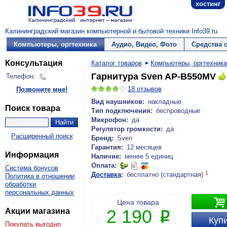
хостинг
Калининградский магазин компьютерной и бытовой техники Info39.ru
Компьютеры, оргтехника
Аудио, Видео, Фото
Средства 
Консультация
Каталог товаров
Компьютеры, оргтехника
Гарнитура Sven AP-B550MV
Телефон:
18
отзывов
Позвоните мне!
Вид наушников:
накладные
Поиск товара
Тип подключения:
беспроводные
Микрофон:
да
Регулятор громкости:
да
Расширенный поиск
Бренд:
Sven
Гарантия:
12 месяцев
Информация
Наличие:
менее 5 единиц
Оплата:
Система бонусов
1
Доставка
:
бесплатно (стандартная)
Политика в отношении
обработки
персональных данных

Цена товара
2 190
Акции магазина
P
Купи
Покупать выгодно