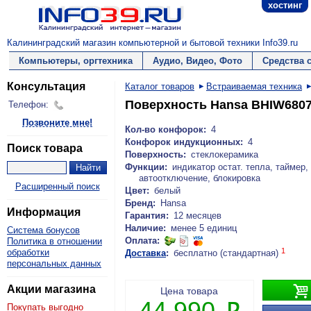
хостинг
Калининградский магазин компьютерной и бытовой техники Info39.ru
Компьютеры, оргтехника
Аудио, Видео, Фото
Средства 
Консультация
Каталог товаров
Встраиваемая техника
Поверхность Hansa BHIW680
Телефон:
Позвоните мне!
Кол-во конфорок:
4
Конфорок индукционных:
4
Поиск товара
Поверхность:
стеклокерамика
Функции:
индикатор остат. тепла, таймер,
автоотключение, блокировка
Расширенный поиск
Цвет:
белый
Бренд:
Hansa
Информация
Гарантия:
12 месяцев
Наличие:
менее 5 единиц
Система бонусов
Оплата:
Политика в отношении
1
обработки
Доставка
:
бесплатно (стандартная)
персональных данных

Акции магазина
Цена товара
44 990
Покупать выгодно