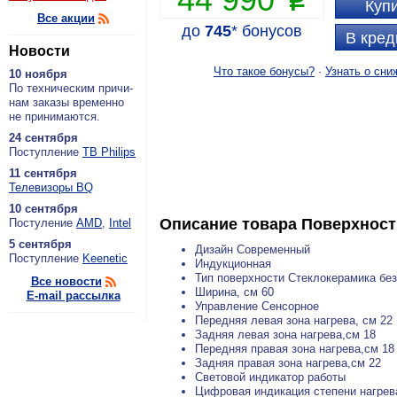
P
Купи
Все акции
до
745
*
бонусов
В кред
Новости
Что такое бонусы?
·
Узнать о сни
10 ноября
По тех­ни­че­ским при­чи­
нам за­ка­зы вре­мен­но
не при­ни­ма­ют­ся.
24 сентября
По­ступ­ле­ние
ТВ Philips
11 сентября
Теле­ви­зо­ры BQ
10 сентября
Описание товара
Поверхност
По­сту­ле­ние
AMD
,
Intel
5 сентября
Дизайн Современный
По­ступ­ле­ние
Keenetic
Индукционная
Тип поверхности Стеклокерамика без
Все новости
Ширина, см 60
E-mail рассылка
Управление Сенсорное
Передняя левая зона нагрева, см 22
Задняя левая зона нагрева,см 18
Передняя правая зона нагрева,см 18
Задняя правая зона нагрева,см 22
Световой индикатор работы
Цифровая индикация степени нагрев