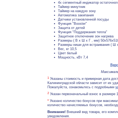
4х сегментный индикатор остаточног
Таймер минутник
Таймер на каждую зону
Автоматика закипания
Датчики установленной посуды
Функция "Booster"
Защита от детей
Функция "Поддержания тепла"
Защитное отключение зон нагрева
Размеры ( В х Ш х Г , мм) 50х576х51
Размеры ниши для встраивания ( Ш х
Вес, кг 10,5
Цвет белый
Мощность, кВт 7,4
Верс
Максималь
1
Указаны стоимость и примерная дата дост
Калининградской области зависит от их уд
Пожалуйста, ознакомьтесь с подробными
у
2
Указан первоначальный взнос в размере 
*
Указано количество бонусов при максимал
количество начисляемых бонусов, необходи
Внимание!
Внешний вид товара, его компл
уведомления.