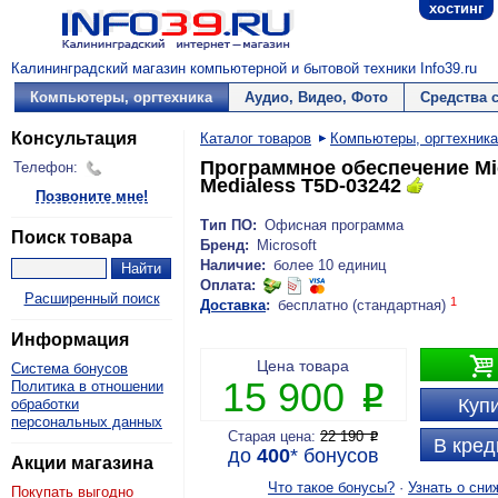
хостинг
Калининградский магазин компьютерной и бытовой техники Info39.ru
Компьютеры, оргтехника
Аудио, Видео, Фото
Средства 
Консультация
Каталог товаров
Компьютеры, оргтехника
Программное обеспечение Micr
Телефон:
Medialess T5D-03242
Позвоните мне!
Тип ПО:
Офисная программа
Поиск товара
Бренд:
Microsoft
Наличие:
более 10 единиц
Оплата:
Расширенный поиск
1
Доставка
:
бесплатно (стандартная)
Информация

Цена товара
Система бонусов
15 900
Политика в отношении
P
Купи
обработки
персональных данных
Старая цена:
22 190
P
В кред
до
400
*
бонусов
Акции магазина
Что такое бонусы?
·
Узнать о сни
Покупать выгодно