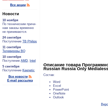
Все акции
Новости
10 ноября
По тех­ни­че­ским при­чи­
нам за­ка­зы вре­мен­но
не при­ни­ма­ют­ся.
24 сентября
По­ступ­ле­ние
ТВ Philips
11 сентября
Теле­ви­зо­ры BQ
10 сентября
По­сту­ле­ние
AMD
,
Intel
Описание товара
Программное
5 сентября
Russian Russia Only Mediales
По­ступ­ле­ние
Keenetic
Состав:
Все новости
E-mail рассылка
Word
Excel
PowerPoint
OneNote
Outlook
Верс