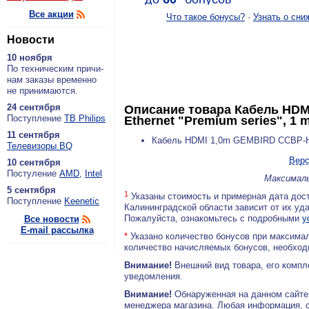
Все акции
Что такое бонусы?
·
Узнать о сни
Новости
10 ноября
По тех­ни­че­ским при­чи­
нам за­ка­зы вре­мен­но
не при­ни­ма­ют­ся.
24 сентября
Описание товара
Кабель HDM
По­ступ­ле­ние
ТВ Philips
Ethernet "Premium series", 1 
11 сентября
Кабель HDMI 1,0m GEMBIRD CCBP-HDMI
Теле­ви­зо­ры BQ
Верс
10 сентября
По­сту­ле­ние
AMD
,
Intel
Максималь
5 сентября
1
Указаны стоимость и примерная дата дост
По­ступ­ле­ние
Keenetic
Калининградской области зависит от их уд
Пожалуйста, ознакомьтесь с подробными
у
Все новости
E-mail рассылка
*
Указано количество бонусов при максимал
количество начисляемых бонусов, необходи
Внимание!
Внешний вид товара, его компл
уведомления.
Внимание!
Обнаруженная на данном сайте
менеджера магазина. Любая информация, 