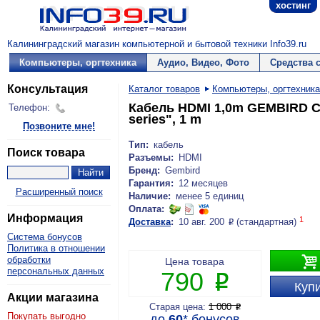
хостинг
Калининградский магазин компьютерной и бытовой техники Info39.ru
Компьютеры, оргтехника
Аудио, Видео, Фото
Средства 
Консультация
Каталог товаров
Компьютеры, оргтехника
Кабель HDMI 1,0m GEMBIRD CC
Телефон:
series", 1 m
Позвоните мне!
Тип:
кабель
Поиск товара
Разъемы:
HDMI
Бренд:
Gembird
Гарантия:
12 месяцев
Расширенный поиск
Наличие:
менее 5 единиц
Оплата:
Информация
1
Доставка
:
10 авг. 200
(стандартная)
P
Система бонусов
Политика в отношении

обработки
Цена товара
персональных данных
790
P
Купи
Акции магазина
Старая цена:
1 000
P
Покупать выгодно
до
60
*
бонусов