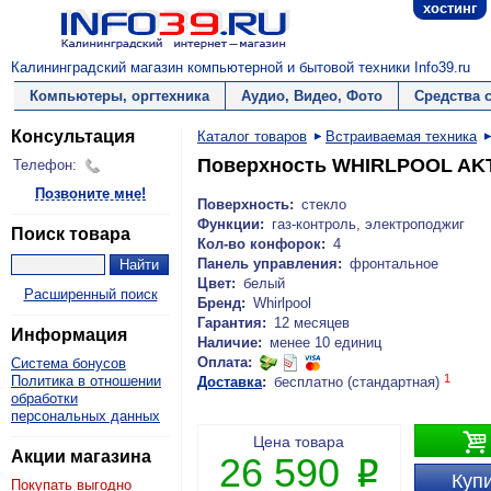
хостинг
Калининградский магазин компьютерной и бытовой техники Info39.ru
Компьютеры, оргтехника
Аудио, Видео, Фото
Средства 
Консультация
Каталог товаров
Встраиваемая техника
Поверхность WHIRLPOOL AK
Телефон:
Позвоните мне!
Поверхность:
стекло
Функции:
газ-контроль, электроподжиг
Поиск товара
Кол-во конфорок:
4
Панель управления:
фронтальное
Цвет:
белый
Расширенный поиск
Бренд:
Whirlpool
Гарантия:
12 месяцев
Информация
Наличие:
менее 10 единиц
Оплата:
Система бонусов
1
Политика в отношении
Доставка
:
бесплатно (стандартная)
обработки
персональных данных

Цена товара
Акции магазина
26 590
P
Купи
Покупать выгодно