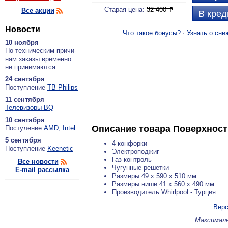
Старая цена:
32 400
Все акции
P
В кред
Новости
Что такое бонусы?
·
Узнать о сни
10 ноября
По тех­ни­че­ским при­чи­
нам за­ка­зы вре­мен­но
не при­ни­ма­ют­ся.
24 сентября
По­ступ­ле­ние
ТВ Philips
11 сентября
Теле­ви­зо­ры BQ
10 сентября
Описание товара
Поверхност
По­сту­ле­ние
AMD
,
Intel
5 сентября
4 конфорки
По­ступ­ле­ние
Keenetic
Электроподжиг
Газ-контроль
Все новости
Чугунные решетки
E-mail рассылка
Размеры 49 x 590 x 510 мм
Размеры ниши 41 x 560 x 490 мм
Производитель Whirlpool - Турция
Верс
Максималь