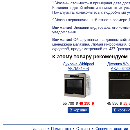
1
Указаны стоимость и примерная дата дост
Калининградской области зависит от их уд
Пожалуйста, ознакомьтесь с подробными
у
2
Указан первоначальный взнос в размере 
Внимание!
Внешний вид товара, его компл
уведомления.
Внимание!
Обнаруженная на данном сайте
менеджера магазина. Любая информация, 
офертой
, предусмотренной ст. 437 Гражда
К этому товару рекомендуем
Духовка Whirlpool
Духовка Whir
AKZM8480S
AKZ9 623
66 700
48 190
45 990
38 
P
P
P
Главная
Поддержка
Отзывы
Сервис и гарантии