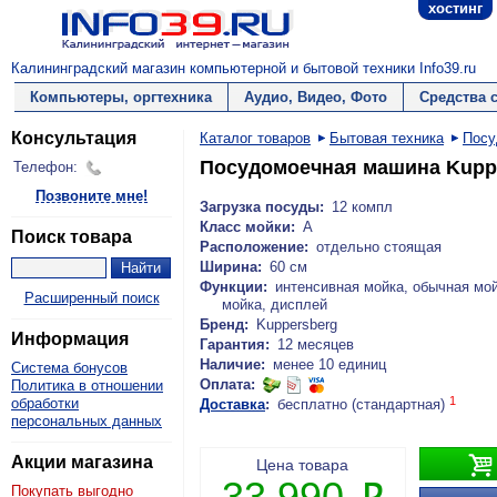
хостинг
Калининградский магазин компьютерной и бытовой техники Info39.ru
Компьютеры, оргтехника
Аудио, Видео, Фото
Средства 
Консультация
Каталог товаров
Бытовая техника
Посу
Посудомоечная машина Kupp
Телефон:
Позвоните мне!
Загрузка посуды:
12 компл
Класс мойки:
A
Поиск товара
Расположение:
отдельно стоящая
Ширина:
60 см
Функции:
интенсивная мойка, обычная мо
Расширенный поиск
мойка, дисплей
Бренд:
Kuppersberg
Информация
Гарантия:
12 месяцев
Наличие:
менее 10 единиц
Система бонусов
Оплата:
Политика в отношении
1
обработки
Доставка
:
бесплатно (стандартная)
персональных данных

Акции магазина
Цена товара
33 990
Покупать выгодно