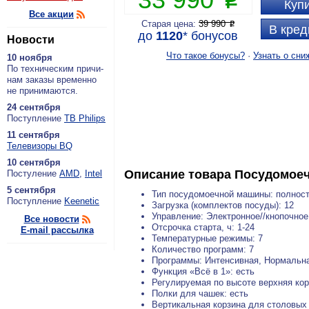
P
Купи
Все акции
Старая цена:
39 990
P
В кред
до
1120
*
бонусов
Новости
Что такое бонусы?
·
Узнать о сни
10 ноября
По тех­ни­че­ским при­чи­
нам за­ка­зы вре­мен­но
не при­ни­ма­ют­ся.
24 сентября
По­ступ­ле­ние
ТВ Philips
11 сентября
Теле­ви­зо­ры BQ
10 сентября
Описание товара
Посудомоеч
По­сту­ле­ние
AMD
,
Intel
5 сентября
Тип посудомоечной машины: полнос
По­ступ­ле­ние
Keenetic
Загрузка (комплектов посуды): 12
Управление: Электронное//кнопочное
Все новости
Отсрочка старта, ч: 1-24
E-mail рассылка
Температурные режимы: 7
Количество программ: 7
Программы: Интенсивная, Нормальна
Функция «Всё в 1»: есть
Регулируемая по высоте верхняя кор
Полки для чашек: есть
Вертикальная корзина для столовых 