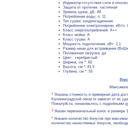
Индикатор отсутствия соли и ополас
Защита от протечек: частичная
Уровень шума, дБ: 49
Потребление воды, л: 11
Тип сушки: конденсационная
Потребление электроэнергии, кВт/ч: 
Класс энергопотребления: А++
Класс мойки: А
Класс сушки: А
Мощность подключения, кВт: 2,1
Размер ниши для встраивания (ВхШх
Половинная загрузка: да
Цвет : серебристый
Ширина, см *: 60
Высота, см *: 81.5
Глубина, см *: 55
Верс
Максималь
1
Указаны стоимость и примерная дата дост
Калининградской области зависит от их уд
Пожалуйста, ознакомьтесь с подробными
у
2
Указан первоначальный взнос в размере 
*
Указано количество бонусов при максимал
количество начисляемых бонусов, необходи