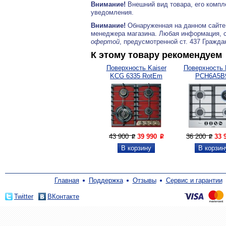
Внимание!
Внешний вид товара, его компл
уведомления.
Внимание!
Обнаруженная на данном сайте
менеджера магазина. Любая информация, 
офертой
, предусмотренной ст. 437 Гражда
К этому товару рекомендуем
Поверхность Kaiser
Поверхность 
KCG 6335 RotEm
PCH6A5B
Turbo
43 900
39 990
36 200
33 
P
P
P
Главная
Поддержка
Отзывы
Сервис и гарантии
Twitter
ВКонтакте