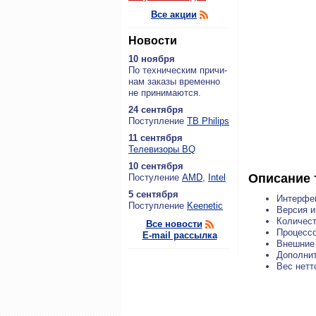
Все акции
Новости
10 ноября
По тех­ни­че­ским при­чи­
нам за­ка­зы вре­мен­но
не при­ни­ма­ют­ся.
24 сентября
По­ступ­ле­ние
ТВ Philips
11 сентября
Теле­ви­зо­ры BQ
10 сентября
Описание 
По­сту­ле­ние
AMD
,
Intel
5 сентября
Интерфе
По­ступ­ле­ние
Keenetic
Версия и
Количест
Все новости
Процесс
E-mail рассылка
Внешние 
Дополнит
Вес нетто