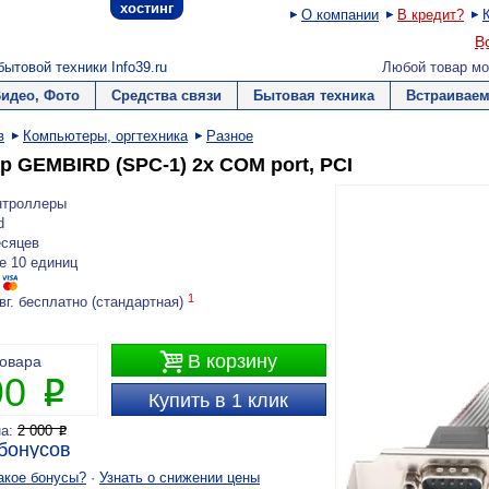
хостинг
О компании
В кредит?
В
ытовой техники Info39.ru
Любой товар мо
Видео, Фото
Средства связи
Бытовая техника
Встраиваем
в
Компьютеры, оргтехника
Разное
р GEMBIRD (SPC-1) 2x COM port, PCI
нтроллеры
d
есяцев
е 10 единиц
1
вг. бесплатно (стандартная)

В корзину
товара
90
P
Купить в 1 клик
на:
2 000
P
бонусов
акое бонусы?
·
Узнать о снижении цены