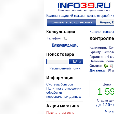
Калининградский магазин компьютерной и б
Компьютеры, оргтехника
Аудио, 
Консультация
Каталог товаро
Контролле
Телефон:
Позвоните мне!
Категория:
Ко
Бренд:
Gembir
Поиск товара
Гарантия:
6 м
Наличие:
боле
Оплата:
Расширенный поиск
Доставка
:
10 а
Информация
Цена 
Система бонусов
1 5
Политика в отношении
обработки
персональных данных
Старая це
до
120
*
Акции магазина
Что т
Покупать выгодно