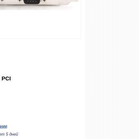
 PCI
ании
ет 5 дней