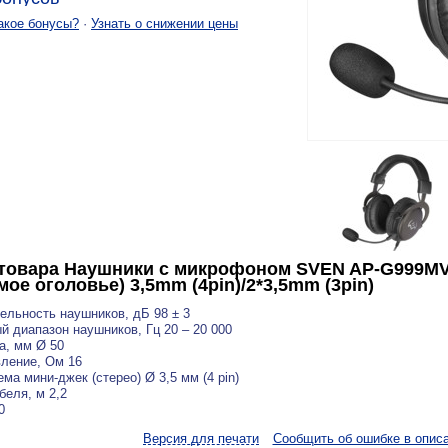
акое бонусы?
·
Узнать о снижении цены
товара
Наушники с микрофоном SVEN AP-G999MV*
ое оголовье) 3,5mm (4pin)/2*3,5mm (3pin)
ельность наушников, дБ 98 ± 3
й диапазон наушников, Гц 20 – 20 000
а, мм Ø 50
ление, Ом 16
ема мини-джек (стерео) Ø 3,5 мм (4 pin)
беля, м 2,2
0
Версия для печати
Сообщить об ошибке в опис