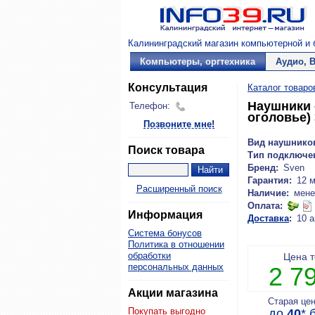
Калининградский магазин компьютерной и б
Компьютеры, оргтехника
Аудио, 
Консультация
Каталог товаро
Наушники 
Телефон:
оголовье) 
Позвоните мне!
Вид наушнико
Поиск товара
Тип подключе
Бренд:
Sven
Гарантия:
12 
Расширенный поиск
Наличие:
мене
Оплата:
Информация
Доставка
:
10 а
Система бонусов
Политика в отношении
обработки
Цена 
персональных данных
2 7
Акции магазина
Старая це
Покупать выгодно
до
40
*
б