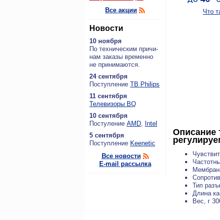
Все акции
Что т
Новости
10 ноября
По тех­ни­че­ским при­чи­
нам за­ка­зы вре­мен­но
не при­ни­ма­ют­ся.
24 сентября
По­ступ­ле­ние
ТВ Philips
11 сентября
Теле­ви­зо­ры BQ
10 сентября
По­сту­ле­ние
AMD
,
Intel
Описание 
5 сентября
регулируем
По­ступ­ле­ние
Keenetic
Чувствит
Все новости
Частотны
E-mail рассылка
Мембран
Сопротив
Тип разъ
Длина ка
Вес, г 30