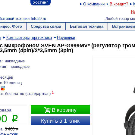
хостинг
О компании
В кредит?
В
ытовой техники Info39.ru
Любой товар мо
Видео, Фото
Средства связи
Бытовая техника
Встраиваем
в
Компьютеры, оргтехника
Наушники
с микрофоном SVEN AP-G999MV* (регулятор гром
3,5mm (4pin)/2*3,5mm (3pin)
в:
накладные
ния:
проводные
месяцев
е 10 единиц
1
вг. бесплатно (стандартная)

В корзину
товара
90
P
Купить в 1 клик
на:
3 400
P
онусов