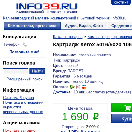
хостинг
Калининградский магазин компьютерной и бытовой техники Info39.ru
Компьютеры, оргтехника
Аудио, Видео, Фото
Средства 
Консультация
Каталог товаров
Компьютеры, оргтехника
Картридж Xerox 5016/5020 10
Телефон:
Позвоните мне!
Назначение:
лазерный принтер
Тип:
картридж
Поиск товара
Цвет:
черный
Бренд:
TARGET
Гарантия:
6 месяцев
Расширенный поиск
Наличие:
менее 10 единиц
Оплата:
Информация
Доставка
:
10 авг. бесплатно (стандартная)
Система бонусов
Политика в отношении

обработки
Цена товара
персональных данных
1 690
P
Купи
Акции магазина
Старая цена:
2 000
P
Покупать выгодно