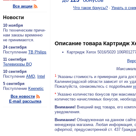
до
125
*
бонусов
Все акции
Что такое бонусы?
·
Узнать о сни
Новости
10 ноября
По тех­ни­че­ским при­чи­
нам за­ка­зы вре­мен­но
не при­ни­ма­ют­ся.
Описание товара
Картридж Xe
24 сентября
По­ступ­ле­ние
ТВ Philips
Картридж Xerox 5016/5020 106R0127
11 сентября
Верс
Теле­ви­зо­ры BQ
Максималь
10 сентября
1
По­сту­ле­ние
AMD
,
Intel
Указаны стоимость и примерная дата дост
Калининградской области зависит от их уд
5 сентября
Пожалуйста, ознакомьтесь с подробными
у
По­ступ­ле­ние
Keenetic
*
Указано количество бонусов при максимал
Все новости
количество начисляемых бонусов, необходи
E-mail рассылка
Внимание!
Внешний вид товара, его компл
уведомления.
Внимание!
Обнаруженная на данном сайте
менеджера магазина. Любая информация, 
офертой
, предусмотренной ст. 437 Гражда