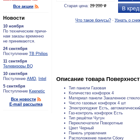
Старая цена:
29 200
Все акции
P
В кред
Новости
Что такое бонусы?
·
Узнать о сни
10 ноября
По тех­ни­че­ским при­чи­
нам за­ка­зы вре­мен­но
не при­ни­ма­ют­ся.
24 сентября
По­ступ­ле­ние
ТВ Philips
11 сентября
Теле­ви­зо­ры BQ
10 сентября
Описание товара
Поверхност
По­сту­ле­ние
AMD
,
Intel
5 сентября
Тип панели Газовая
По­ступ­ле­ние
Keenetic
Количество конфорок 4
Материал панели Закаленное стекло
Все новости
Число газовых конфорок 4 шт
E-mail рассылка
Электроподжиг Есть, автоматически
Газ-контроль конфорок Есть
Тип решётки Чугун
Переключатели Поворотные
Цвет Черный
Панель управления
Расположение панели Сбоку