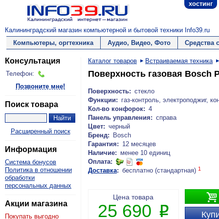
хостинг
Калининградский магазин компьютерной и бытовой техники Info39.ru
Компьютеры, оргтехника
Аудио, Видео, Фото
Средства 
Консультация
Каталог товаров
Встраиваемая техника
Поверхность газовая Bosch
Телефон:
Позвоните мне!
Поверхность:
стекло
Функции:
газ-контроль, электроподжиг, 
Поиск товара
Кол-во конфорок:
4
Панель управления:
справа
Цвет:
черный
Расширенный поиск
Бренд:
Bosch
Гарантия:
12 месяцев
Информация
Наличие:
менее 10 единиц
Оплата:
Система бонусов
1
Политика в отношении
Доставка
:
бесплатно (стандартная)
обработки
персональных данных

Цена товара
Акции магазина
25 690
P
Купи
Покупать выгодно