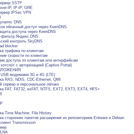
Сервер SSTP
over-IP, IP-IP, GRE
сервер IPSec VPN
d
Dynamic DNS
или облачный доступ через KeenDNS
ащита доступа через KeenDNS
т-фильтр Яндекс.DNS
ьский контроль SkyDNS
ad blocker
ка трафика по клиентам
ние скорости по клиентам
ие доступа по клиентам или интерфейсам
 хотспот с авторизацией (Captive Portal)
ИЛОЖЕНИЯ
 USB модемами 3G и 4G (LTE)
а RAS, NDIS, CDC‑Ethernet, QMI
 сервер и персональное облако
а FAT, FAT32, exFAT, NTFS, EXT2, EXT3, EXT4, HFS+
MB
TP
а Time Machine, File History
а сторонних пакетов расширения из репозиториев Entware и Debian
клиент Transmission
рвер
DLNA