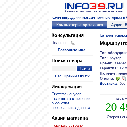
Калининградский магазин компьютерной и б
Компьютеры, оргтехника
Аудио, 
Консультация
Каталог товаро
Маршрутиз
Телефон:
Позвоните мне!
Тип оборудов
Тип:
роутер
Поиск товара
Бренд:
Keeneti
Гарантия:
12 
Наличие:
мене
Расширенный поиск
Оплата:
Доставка
:
бес
Информация
Система бонусов
Политика в отношении
Цена 
обработки
20 
персональных данных
Старая цен
Акции магазина
Покупать выгодно