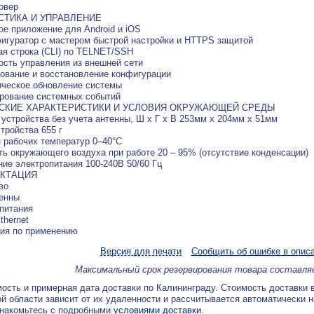
ервер
СТИКА И УПРАВЛЕНИЕ
е приложение для Android и iOS
игуратор с мастером быстрой настройки и HTTPS защитой
я строка (CLI) по TELNET/SSH
сть управления из внешней сети
ование и восстановление конфигурации
ическое обновление системы
рование системных событий
СКИЕ ХАРАКТЕРИСТИКИ И УСЛОВИЯ ОКРУЖАЮЩЕЙ СРЕДЫ
устройства без учета антенны, Ш x Г x В 253мм x 204мм x 51мм
тройства 655 г
 рабочих температур 0–40°С
ь окружающего воздуха при работе 20 – 95% (отсутствие конденсации)
ие электропитания 100-240В 50/60 Гц
КТАЦИЯ
тво
тенны
 питания
thernet
ция по применению
Версия для печати
Сообщить об ошибке в опис
Максимальный срок резервирования товара составля
ость и примерная дата доставки по Калининграду. Стоимость доставки 
й области зависит от их удаленности и рассчитывается автоматически 
знакомьтесь с подробными
условиями доставки
.