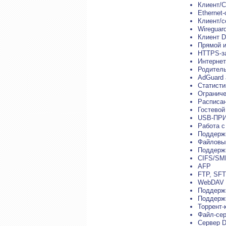
Клиент/
Ethernet-
Клиент/
Wireguar
Клиент 
Прямой 
HTTPS-з
Интерне
Родител
AdGuard 
Статисти
Ограниче
Расписан
Гостевой
USB-ПР
Работа с
Поддержк
Файловый
Поддержк
CIFS/S
AFP
FTP, SF
WebDAV
Поддержк
Поддержк
Торрент-
Файл-се
Cервер 