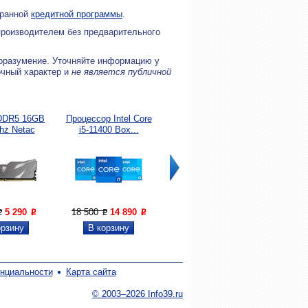
бранной
кредитной программы
.
производителем без предварительного
оразумение. Уточняйте информацию у
очный характер и
не является публичной
DDR5 16GB
Процессор Intel Core
Процессор Intel Core
Принт
hz Netac
i5-11400 Box...
i7-11700F 2,5...
Ecosys
dow...
5 290
18 500
14 890
31 500
23 490
49 69
P
P
P
P
P
P
нциальности
Карта сайта
© 2003–2026 Info39.ru