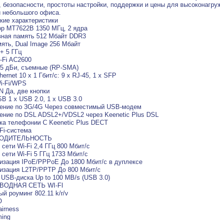
, безопасности, простоты настройки, поддержки и цены для высоконагру
 небольшого офиса.
кие характеристики
р MT7622B 1350 МГц, 2 ядра
ная память 512 Мбайт DDR3
мять, Dual Image 256 Мбайт
 + 5 ГГц
-Fi AC2600
5 дБи, съемные (RP-SMA)
ernet 10 x 1 Гбит/с: 9 x RJ-45, 1 x SFP
Wi-Fi/WPS
N Да, две кнопки
B 1 x USB 2.0, 1 x USB 3.0
ение по 3G/4G Через совместимый USB-модем
ние по DSL ADSL2+/VDSL2 через Keenetic Plus DSL
а телефонии C Keenetic Plus DECT
Fi-система
ОДИТЕЛЬНОСТЬ
 сети Wi-Fi 2,4 ГГц 800 Мбит/с
 сети Wi-Fi 5 ГГц 1733 Мбит/с
зация IPoE/PPPoE До 1800 Мбит/с в дуплексе
изация L2TP/PPTP До 800 Мбит/с
 USB-диска Up to 100 MB/s (USB 3.0)
ВОДНАЯ СЕТЬ WI-FI
й роуминг 802.11 k/r/v
O
airness
ing