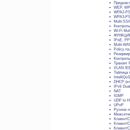
Преднаст
WEP, W
WPA2-PS
WPA3-PS
Multi-SS
Контроль
Wi-Fi Mu
ФУНКЦИ
IPoE, PP
Multi-WA
Policy ro
Резервир
Контроль
Транзит
VLAN IE
Таблица
IntelliQo
DHCP (кл
IPv6 Dua
NAT
IGMP
UDP to 
UPnP
Ручное п
Межсетев
Клиент/
Клиент/С
Клиент/