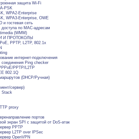
роенная защита Wi-Fi
PA-PSK
K, WPA2-Enterprise
K, WPA3-Enterprise, OWE
ID и гостевая сеть
 доступа по MAC-адресам
ltimedia (WMM)
И И ПРОТОКОЛЫ
PoE, PPTP, L2TP, 802.1x
N
uting
ование интернет-подключения
 соединения Ping checker
 PPPoE/PPTP/L2TP
EE 802.1Q
 маршрутов (DHCP/Ручная)
S
иент/сервер)
l Stack
HTTP proxy
еренаправление портов
ой экран SPI с защитой от DoS-атак
Сервер PPTP
ервер L2TP over IPSec
Сервер OpenVPN