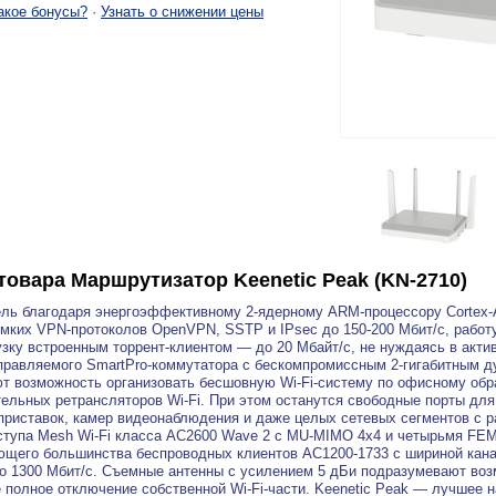
акое бонусы?
·
Узнать о снижении цены
товара
Маршрутизатор Keenetic Peak (KN-2710)
ль благодаря энергоэффективному 2-ядерному ARM-процессору Cortex-A
мких VPN-протоколов OpenVPN, SSTP и IPsec до 150-200 Мбит/с, работу
рузку встроенным торрент-клиентом — до 20 Мбайт/с, не нуждаясь в акт
правляемого SmartPro-коммутатора с бескомпромиссным 2-гигабитным 
т возможность организовать бесшовную Wi-Fi-систему по офисному обр
ельных ретрансляторов Wi-Fi. При этом останутся свободные порты дл
приставок, камер видеонаблюдения и даже целых сетевых сегментов с 
ступа Mesh Wi-Fi класса AC2600 Wave 2 с MU-MIMO 4x4 и четырьмя FE
щего большинства беспроводных клиентов AC1200-1733 с шириной кана
о 1300 Мбит/с. Съемные антенны с усилением 5 дБи подразумевают во
 полное отключение собственной Wi-Fi-части. Keenetic Peak — лучшее 