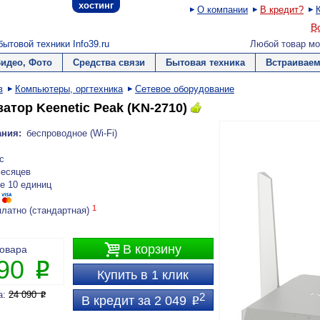
хостинг
О компании
В кредит?
В
ытовой техники Info39.ru
Любой товар мо
Видео, Фото
Средства связи
Бытовая техника
Встраиваем
в
Компьютеры, оргтехника
Сетевое оборудование
атор Keenetic Peak (KN-2710)
ания:
беспроводное (Wi-Fi)
c
месяцев
е 10 единиц
1
платно (стандартная)

В корзину
товара
490
P
Купить в 1 клик
а:
24 090
P
2
В кредит за 2 049
P