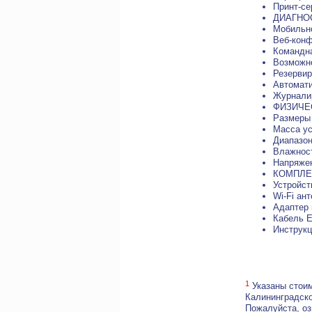
Принт-с
ДИАГНО
Мобильно
Веб-конф
Командна
Возможно
Резервир
Автомат
Журнали
ФИЗИЧЕ
Размеры 
Масса ус
Диапазон
Влажност
Напряжен
КОМПЛЕ
Устройс
Wi-Fi ан
Адаптер
Кабель E
Инструк
1
Указаны стоим
Калининградско
Пожалуйста, о