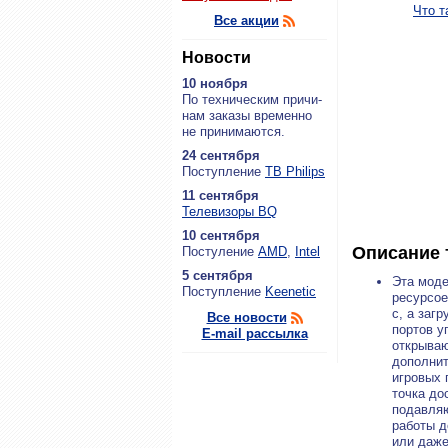
Что т
Все акции
Новости
10 ноября
По тех­ни­че­ским при­чи­
нам за­ка­зы вре­мен­но
не при­ни­ма­ют­ся.
24 сентября
По­ступ­ле­ние
ТВ Philips
11 сентября
Теле­ви­зо­ры BQ
10 сентября
Описание 
По­сту­ле­ние
AMD
,
Intel
5 сентября
Эта моде
По­ступ­ле­ние
Keenetic
ресурсое
с, а заг
Все новости
портов у
E-mail рассылка
открываю
дополнит
игровых 
точка до
подавляю
работы д
или даже