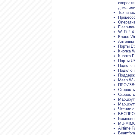
скорости
дома или
Техничес
Процессо
Оператив
Flash-па
Wi-Fi 2,4
Класс Wi
Антенны 
Порты Eth
Кнопка 
Кнопка F
Порты US
Подключ
Подключе
Поддержк
Mesh Wi-
ПРОИЗВ
Скорость
Скорость
Маршрути
Маршрут
Чтение с
БЕСПРО
Бесшовны
MU-MIM
Airtime F
Beamform