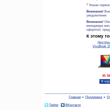
2
Указан первон
Внимание!
Внеш
уведомления.
Внимание!
Обн
менеджера маг
офертой
, пре
К этому т
Ноутбу
VivoBook 1
(AMD
45 3
Главная
Поддержка
О
Twitter
ВКонтакте