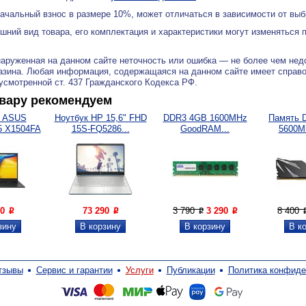
ачальный взнос в размере 10%, может отличаться в зависимости от вы
ний вид товара, его комплектация и характеристики могут изменяться 
аруженная на данном сайте неточность или ошибка — не более чем нед
азина. Любая информация, содержащаяся на данном сайте имеет справ
дусмотренной ст. 437 Гражданского Кодекса РФ.
овару рекомендуем
к ASUS
Ноутбук HP 15,6" FHD
DDR3 4GB 1600MHz
Память 
5 X1504FA
15S-FQ5286...
GoodRAM...
5600M
...
Sha
90
73 290
3 790
3 290
8 400
P
P
P
P
тзывы
Сервис и гарантии
Услуги
Публикации
Политика конфиде