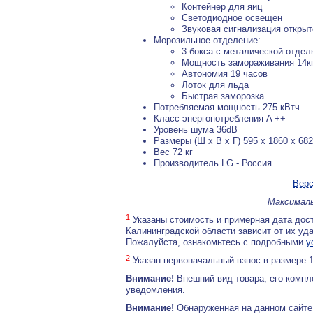
Контейнер для яиц
Светодиодное освещен
Звуковая сигнализация откры
Морозильное отделение:
3 бокса с металической отде
Мощность замораживания 14кг
Автономия 19 часов
Лоток для льда
Быстрая заморозка
Потребляемая мощность 275 кВтч
Класс энергопотребления A ++
Уровень шума 36dB
Размеры (Ш х В х Г)
595 х 1860 х 68
Вес 72 кг
Производитель LG - Россия
Верс
Максималь
1
Указаны стоимость и примерная дата дост
Калининградской области зависит от их уд
Пожалуйста, ознакомьтесь с подробными
у
2
Указан первоначальный взнос в размере 
Внимание!
Внешний вид товара, его компл
уведомления.
Внимание!
Обнаруженная на данном сайте