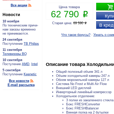
Все акции

Цена товара
62 790
P
Новости
Купи
10 ноября
Старая цена:
69 590
P
В кред
По тех­ни­че­ским при­чи­
нам за­ка­зы вре­мен­но
не при­ни­ма­ют­ся.
Что такое бонусы?
·
Узнать о сни
24 сентября
По­ступ­ле­ние
ТВ Philips
11 сентября
Теле­ви­зо­ры BQ
10 сентября
Описание товара
Холодильн
По­сту­ле­ние
AMD
,
Intel
5 сентября
Общий полезный объем 341 л
По­ступ­ле­ние
Keenetic
Объем холодильной камеры 247 л
Обхем морозильной камеры 127 л
Все новости
Система No Frost и Multi Air Flow
E-mail рассылка
Внешний LED дисплей
Инверторный линейный компрессор
Холодильное отделение:
3 полки из закаленного стекл
Бокс FRESHConverter
Бокс FRESHBalancer
Винная полка на 2 бутылки