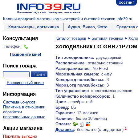
хостинг
Калининградский магазин компьютерной и бытовой техники Info39.ru
Компьютеры, оргтехника
Аудио, Видео, Фото
Средства 
Консультация
Каталог товаров
Бытовая техника
Холо
Холодильник LG GBB71PZD
Телефон:
Позвоните мне!
Тип холодильника:
двухдверный
Расположение:
отдельно стоящий
Поиск товара
Размораживание:
No Frost
Морозильная камера:
снизу
Холод.отд полки/боксы:
3
Расширенный поиск
Мороз.отд полки/боксы:
3
Тип управления:
электромеханическое
Информация
Количество компрессоров:
1
Цвет:
серебристый
Система бонусов
Политика в отношении
Бренд:
LG
обработки
Гарантия:
12 месяцев
персональных данных
Наличие:
более 10 единиц
Оплата:
Акции магазина
1
Доставка
:
бесплатно (стандартная)
Покупать выгодно