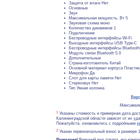
Защита от влаги Нет
Основные
Звук
Максимальная мощность, Вт 5
Звуковая схема моно
Количество динамиков 1
Подключение
Беспроводные интерфейсы Wi-Fi
Выходные интерфейсы USB Type-C
Беспроводные интерфейсы Bluetooth
Модуль связи Bluetooth 5.0
Дополнительные
Страна-изготовитель Китай
Основной материал корпуса Пластик
Микрофон Да
Слот для карты памяти Нет
Стереозвук Нет
Тип Умная колонка
Верс
Максималь
1
Указаны стоимость и примерная дата дост
Калининградской области зависит от их уд
Пожалуйста, ознакомьтесь с подробными
у
2
Указан первоначальный взнос в размере 
Внимание!
Внешний вид товара, его компл