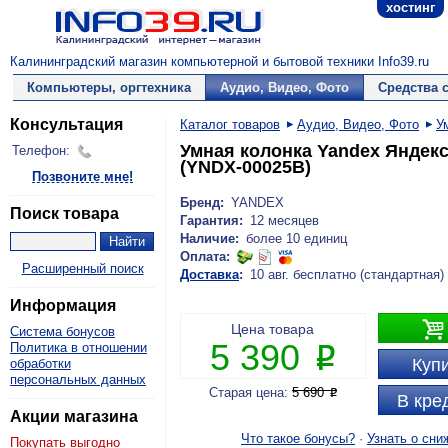
хостинг
Калининградский магазин компьютерной и бытовой техники Info39.ru
Компьютеры, оргтехника
Аудио, Видео, Фото
Средства 
Консультация
Каталог товаров
Аудио, Видео, Фото
У
Умная колонка Yandex Яндек
Телефон:
(YNDX-00025B)
Позвоните мне!
Бренд:
YANDEX
Поиск товара
Гарантия:
12 месяцев
Наличие:
более 10 единиц
Оплата:
Расширенный поиск
Доставка
:
10 авг. бесплатно (стандартная)
Информация

Цена товара
Система бонусов
5 390
Политика в отношении
P
Купи
обработки
персональных данных
Старая цена:
5 690
P
В кре
Акции магазина
Что такое бонусы?
·
Узнать о сни
Покупать выгодно