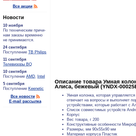
Все акции
Новости
10 ноября
По тех­ни­че­ским при­чи­
нам за­ка­зы вре­мен­но
не при­ни­ма­ют­ся.
24 сентября
По­ступ­ле­ние
ТВ Philips
11 сентября
Теле­ви­зо­ры BQ
10 сентября
По­сту­ле­ние
AMD
,
Intel
Описание товара
Умная коло
5 сентября
Алиса, бежевый (YNDX-00025
По­ступ­ле­ние
Keenetic
Умная колонка, которая управляется
Все новости
отвечает на вопросы и выполняет п
E-mail рассылка
устройствами, которые работает с А
Список совместимых устройств Andro
Корпус
Вес товара, г 200
Конструктивные особенности Микро
Размеры, мм 90x55x90 мм
Материал корпуса Пластик