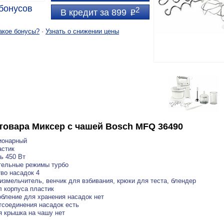
бонусов
2
В кредит за 899
P
акое бонусы?
·
Узнать о снижении цены
товара
Миксер с чашей Bosch MFQ 36490
ионарный
астик
ь 450 Вт
тельные режимы турбо
во насадок 4
измельчитель, венчик для взбивания, крюки для теста, блендер
 корпуса пластик
бление для хранения насадок нет
тсоединения насадок есть
 крышка на чашу нет