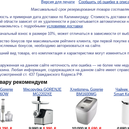
Версия для печати
Сообщить об ошибке в опис
Максимальный срок резервирования товара составля
ость и примерная дата доставки по Калининграду. Стоимость доставки 
й области зависит от их удаленности и рассчитывается автоматически 
знакомьтесь с подробными
условиями доставки
.
ачальный взнос в размере 10%, может отличаться в зависимости от вы
ество бонусов при максимальном рейтинге клиента, при первой покупке
исляемых бонусов, необходимо авторизоваться на сайте.
ний вид товара, его комплектация и характеристики могут изменяться 
аруженная на данном сайте неточность или ошибка — не более чем нед
азина. Любая информация, содержащаяся на данном сайте имеет справ
дусмотренной ст. 437 Гражданского Кодекса РФ.
овару рекомендуем
Gorenje
Мясорубка GORENJE
Хлебопечь Gorenje
Чайник 
06QW
MG2202XE
BM1600WG
Smart Ke
4 290
9 990
8 990
10 000
8 690
4 690
P
P
P
P
P