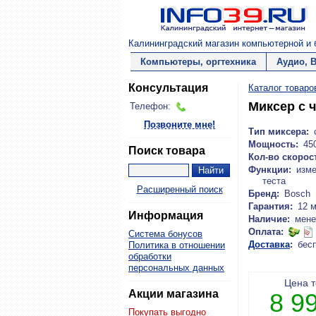
Калининградский магазин компьютерной и б
Компьютеры, оргтехника
Аудио, 
Консультация
Каталог товаро
Миксер с 
Телефон:
Позвоните мне!
Тип миксера:
Мощность:
45
Поиск товара
Кол-во скорос
Функции:
изме
теста
Расширенный поиск
Бренд:
Bosch
Гарантия:
12 
Информация
Наличие:
мене
Оплата:
Система бонусов
Доставка
:
бес
Политика в отношении
обработки
персональных данных
Цена 
Акции магазина
8 9
Покупать выгодно