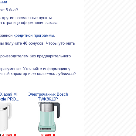
ании
ет 5 дней
в другие населенные пункты
на странице оформления заказа.
бранной
кредитной программы
.
 вы получите
40
бонусов. Чтобы уточнить
производителем без предварительного
оразумение. Уточняйте информацию у
очный характер и
не является публичной
Xiaomi Mi
Электрочайник Bosch
ttle PRO...
TWK8612P
4 390
8 990
P
P
P