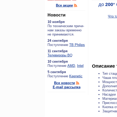
до
200
*
Все акции
Новости
Что т
10 ноября
По тех­ни­че­ским при­чи­
нам за­ка­зы вре­мен­но
не при­ни­ма­ют­ся.
24 сентября
По­ступ­ле­ние
ТВ Philips
11 сентября
Теле­ви­зо­ры BQ
10 сентября
Описание 
По­сту­ле­ние
AMD
,
Intel
5 сентября
Тип стац
По­ступ­ле­ние
Keenetic
Чаша пл
Мощност
Все новости
Дополни
E-mail рассылка
Количест
Насадки 
Материал
Приспосо
Кнопка о
Защитная