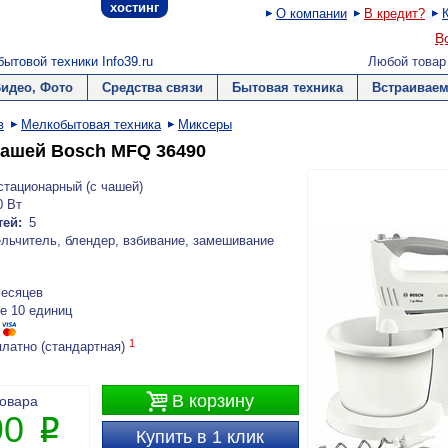
хостинг
О компании
В кредит?
В
ытовой техники Info39.ru
Любой товар
Видео, Фото
Средства связи
Бытовая техника
Встраиваем
в
Мелкобытовая техника
Миксеры
чашей Bosch MFQ 36490
стационарный (c чашей)
0 Вт
тей:
5
льчитель, блендер, взбивание, замешивание
месяцев
е 10 единиц
1
платно (стандартная)

В корзину
товара
90
P
Купить в 1 клик