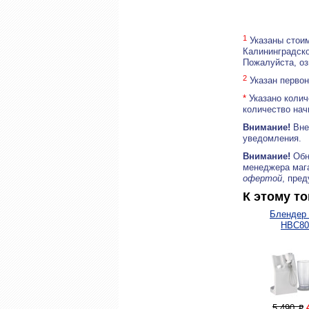
1
Указаны стоим
Калининградско
Пожалуйста, о
2
Указан первон
*
Указано колич
количество нач
Внимание!
Внеш
уведомления.
Внимание!
Обн
менеджера маг
офертой
, пре
К этому т
Блендер 
HBC8
5 490
P