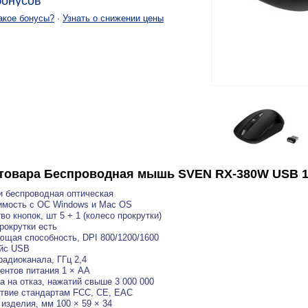
онусов
акое бонусы?
·
Узнать о снижении цены
товара
Беспроводная мышь SVEN RX-380W USB 16
 беспроводная оптическая
имость c OC Windows и Mac OS
во кнопок, шт 5 + 1 (колесо прокрутки)
рокрутки есть
щая способность, DPI 800/1200/1600
йс USB
радиоканала, ГГц 2,4
ентов питания 1 × AA
а на отказ, нажатий свыше 3 000 000
твие стандартам FCC, CE, ЕАС
изделия, мм 100 × 59 × 34