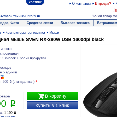
хостинг
О компании
В кредит?
В
ытовой техники Info39.ru
Любой товар мо
Видео, Фото
Средства связи
Бытовая техника
Встраиваем
в
Компьютеры, оргтехника
Мыши
ная мышь SVEN RX-380W USB 1600dpi black
тическая
спроводная
:
5 кнопок + ролик прокрутки
месяцев
е 5 единиц
1
г. 200
(стандартная)
P

В корзину
товара
90
P
Купить в 1 клик
на:
1 190
P