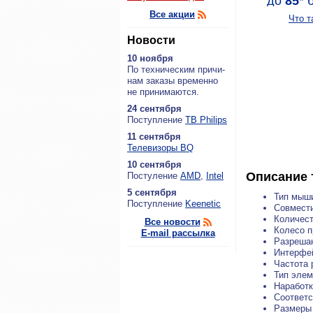
до
85
*
б
Все акции
Что т
Новости
10 ноября
По тех­ни­че­ским при­чи­
нам за­ка­зы вре­мен­но
не при­ни­ма­ют­ся.
24 сентября
По­ступ­ле­ние
ТВ Philips
11 сентября
Теле­ви­зо­ры BQ
10 сентября
Описание 
По­сту­ле­ние
AMD
,
Intel
5 сентября
Тип мыши
По­ступ­ле­ние
Keenetic
Совмест
Количест
Все новости
Колесо п
E-mail рассылка
Разрешаю
Интерфе
Частота 
Тип элем
Наработк
Соответс
Размеры 