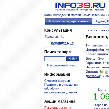
Калининградский магазин компьютерной и б
Компьютеры, оргтехника
Аудио, 
Консультация
Каталог товаро
Беспровод
Телефон:
Позвоните мне!
Тип мыши:
оп
Интерфейс:
бе
Поиск товара
Кол-во кнопок
Бренд:
Sven
Гарантия:
12 
Расширенный поиск
Наличие:
мене
Оплата:
Информация
Доставка
:
7 ав
Система бонусов
Политика в отношении
обработки
Цена 
персональных данных
1 0
Акции магазина
Старая це
Покупать выгодно