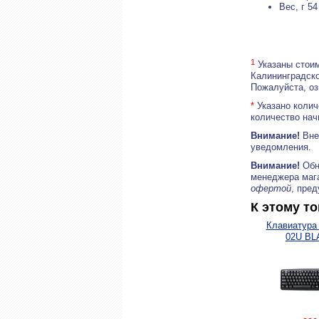
Вес, г 54
1
Указаны стоим
Калининградско
Пожалуйста, о
*
Указано колич
количество нач
Внимание!
Внеш
уведомления.
Внимание!
Обн
менеджера маг
офертой
, пре
К этому т
Клавиатура 
02U BL