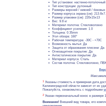
Тип установки: настенно-потолочный
Тип конструкции: рулонный
Размеры верхней / нижней / боковых к
Размер корпуса экрана (см): 213.8x7
Размер упаковки (см): 220x15x13
Вес: 9.8 кг
Материал полотна: Стекловолокно
Коэффициент усиления: 1.0
Толщина: 0.35mm
Угол обзора: 160°
Рабочая температура: -30С - +70С
Возможность мытья: Да
Защита от образования плесени: Да
Огнезащитное покрытие: Да
Антистатическое покрытие: Да
Материал корпуса: Сталь
Состав полотна: Стекловолокно, ПВ
Верс
Максималь
1
Указаны стоимость и примерная дата дост
Калининградской области зависит от их уд
Пожалуйста, ознакомьтесь с подробными
у
2
Указан первоначальный взнос в размере 
Внимание!
Внешний вид товара, его компл
уведомления.