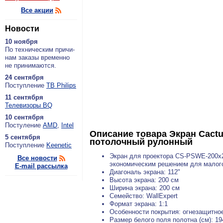
Все акции
Новости
10 ноября
По тех­ни­че­ским при­чи­
нам за­ка­зы вре­мен­но
не при­ни­ма­ют­ся.
24 сентября
По­ступ­ле­ние
ТВ Philips
11 сентября
Теле­ви­зо­ры BQ
10 сентября
По­сту­ле­ние
AMD
,
Intel
Описание товара
Экран Cactu
5 сентября
потолочный рулонный
По­ступ­ле­ние
Keenetic
Экран для проектора CS-PSWE-200x
Все новости
экономическим решением для малого
E-mail рассылка
Диагональ экрана: 112"
Высота экрана: 200 см
Ширина экрана: 200 см
Семейство: WallExpert
Формат экрана: 1:1
Особенности покрытия: огнезащитное
Размер белого поля полотна (см): 1