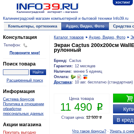
хостинг
Калининградский магазин компьютерной и бытовой техники Info39.ru
Компьютеры, оргтехника
Аудио, Видео, Фото
Средства 
Консультация
Каталог товаров
Аудио, Видео, Фото
Э
Экран Cactus 200x200см Wall
Телефон:
рулонный
Позвоните мне!
Бренд:
Cactus
Поиск товара
Гарантия:
12 месяцев
Наличие:
менее 5 единиц
Оплата:
Расширенный поиск
Доставка
:
10 авг. бесплатно (стандартная)
Информация

Цена товара
Система бонусов
11 490
Политика в отношении
P
Купи
обработки
персональных данных
Старая цена:
12 500
P
В кред
Акции магазина
Что такое бонусы?
·
Узнать о сни
Покупать выгодно