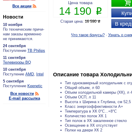

Цена товара
Все акции
14 190
P
Купи
Новости
Старая цена:
16 590
P
В кред
10 ноября
По тех­ни­че­ским при­чи­
нам за­ка­зы вре­мен­но
Что такое бонусы?
·
Узнать о сни
не при­ни­ма­ют­ся.
24 сентября
По­ступ­ле­ние
ТВ Philips
11 сентября
Теле­ви­зо­ры BQ
10 сентября
Описание товара
Холодильн
По­сту­ле­ние
AMD
,
Intel
5 сентября
Тип однокамерный холодильник с от
По­ступ­ле­ние
Keenetic
Общий объем, л 60
Объем холодильной камеры (ХК), л 
Все новости
Объем ОСП, л 11
E-mail рассылка
Высота х Ширина х Глубина, см 52,5 
Класс энергоэффективности A+
Температура в ХК 0°С...+8°С
Количество полок ХК 1
Тип полок в ХК закаленное стекло
Освещение в ХК отсутствует
Полки на двери ХК 2