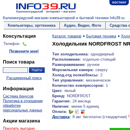
хостинг
Калининградский магазин компьютерной и бытовой техники Info39.ru
Компьютеры, оргтехника
Аудио, Видео, Фото
Средства 
Консультация
Каталог товаров
Бытовая техника
Холо
Холодильник NORDFROST NR
Телефон:
Позвоните мне!
Тип холодильника:
однодверный
Расположение:
отдельно стоящий
Поиск товара
Размораживание:
ручное
Морозильная камера:
сверху
Холод.отд полки/боксы:
2
Расширенный поиск
Тип управления:
механическое
Количество компрессоров:
1
Информация
Цвет:
белый
Бренд:
NORDFROST
Система бонусов
Политика в отношении
Гарантия:
24 месяца
обработки
Наличие:
менее 5 единиц
персональных данных
Оплата:
1
Доставка
:
8 авг. бесплатно (стандартная)
Акции магазина
Покупать выгодно