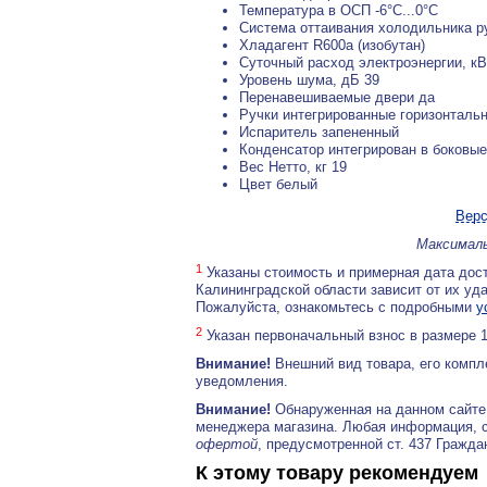
Температура в ОСП -6°С...0°С
Система оттаивания холодильника р
Хладагент R600a (изобутан)
Суточный расход электроэнергии, кВ
Уровень шума, дБ 39
Перенавешиваемые двери да
Ручки интегрированные горизонталь
Испаритель запененный
Конденсатор интегрирован в боковы
Вес Нетто, кг 19
Цвет белый
Верс
Максималь
1
Указаны стоимость и примерная дата дост
Калининградской области зависит от их уд
Пожалуйста, ознакомьтесь с подробными
у
2
Указан первоначальный взнос в размере 
Внимание!
Внешний вид товара, его компл
уведомления.
Внимание!
Обнаруженная на данном сайте
менеджера магазина. Любая информация, 
офертой
, предусмотренной ст. 437 Гражда
К этому товару рекомендуем