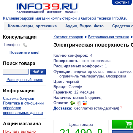
хостинг
Калининградский магазин компьютерной и бытовой техники Info39.ru
Компьютеры, оргтехника
Аудио, Видео, Фото
Средства 
Консультация
Каталог товаров
Встраиваемая техника
Электрическая поверхност
Телефон:
Позвоните мне!
Кол-во конфорок:
4
Поверхность:
стеклокерамика
Поиск товара
Расширяемых конфорок:
1
Функции:
индикатор остат. тепла, таймер,
огранич-ль температуры, блокировка
Расширенный поиск
Цвет:
черный
Бренд:
Gorenje
Информация
Гарантия:
12 месяцев
Наличие:
менее 5 единиц
Система бонусов
Оплата:
Политика в отношении
1
обработки
Доставка
:
бесплатно (стандартная)
персональных данных

Акции магазина
Цена товара
21 490
Покупать выгодно