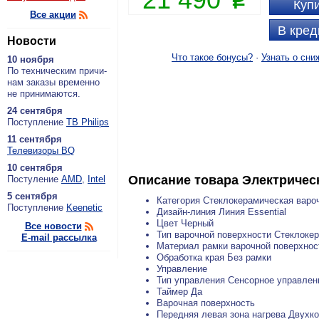
P
Купи
Все акции
В кред
Новости
Что такое бонусы?
·
Узнать о сни
10 ноября
По тех­ни­че­ским при­чи­
нам за­ка­зы вре­мен­но
не при­ни­ма­ют­ся.
24 сентября
По­ступ­ле­ние
ТВ Philips
11 сентября
Теле­ви­зо­ры BQ
10 сентября
Описание товара
Электричес
По­сту­ле­ние
AMD
,
Intel
5 сентября
Категория Стеклокерамическая варо
По­ступ­ле­ние
Keenetic
Дизайн-линия Линия Essential
Цвет Черный
Все новости
Тип варочной поверхности Стеклоке
E-mail рассылка
Материал рамки варочной поверхнос
Обработка края Без рамки
Управление
Тип управления Сенсорное управлен
Таймер Да
Варочная поверхность
Передняя левая зона нагрева Двухкон