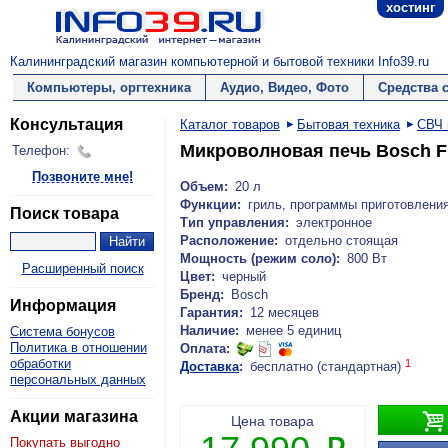
хостинг
Калининградский магазин компьютерной и бытовой техники Info39.ru
Компьютеры, оргтехника
Аудио, Видео, Фото
Средства 
Консультация
Каталог товаров
Бытовая техника
СВЧ 
Микроволновая печь Bosch F
Телефон:
Позвоните мне!
Объем:
20 л
Функции:
гриль, программы приготовления
Поиск товара
Тип управления:
электронное
Расположение:
отдельно стоящая
Мощность (режим соло):
800 Вт
Расширенный поиск
Цвет:
черный
Бренд:
Bosch
Информация
Гарантия:
12 месяцев
Наличие:
менее 5 единиц
Система бонусов
Политика в отношении
Оплата:
обработки
1
Доставка
:
бесплатно (стандартная)
персональных данных
Акции магазина

Цена товара
Покупать выгодно