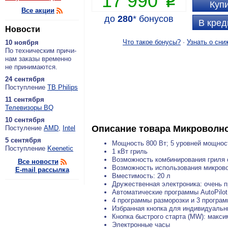
17 990
P
Купи
Все акции
до
280
*
бонусов
В кред
Новости
Что такое бонусы?
·
Узнать о сни
10 ноября
По тех­ни­че­ским при­чи­
нам за­ка­зы вре­мен­но
не при­ни­ма­ют­ся.
24 сентября
По­ступ­ле­ние
ТВ Philips
11 сентября
Теле­ви­зо­ры BQ
10 сентября
Описание товара
Микроволно
По­сту­ле­ние
AMD
,
Intel
5 сентября
Мощность 800 Вт; 5 уровней мощности
По­ступ­ле­ние
Keenetic
1 кВт гриль
Возможность комбинирования гриля 
Все новости
Возможность использования микрово
E-mail рассылка
Вместимость: 20 л
Дружественная электроника: очень п
Автоматические программы AutoPilot
4 программы разморозки и 3 програ
Избранная кнопка для индивидуальны
Кнопка быстрого старта (MW): макс
Электронные часы