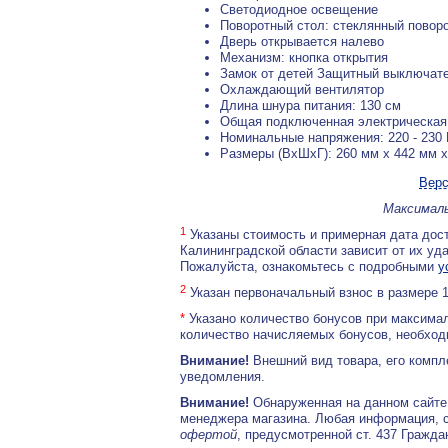
Светодиодное освещение
Поворотный стол: стеклянный повор
Дверь открывается налево
Механизм: кнопка открытия
Замок от детей Защитный выключат
Охлаждающий вентилятор
Длина шнура питания: 130 см
Общая подключенная электрическая н
Номинальные напряжения: 220 - 230
Размеры (ВхШхГ): 260 мм x 442 мм 
Верс
Максималь
1
Указаны стоимость и примерная дата дост
Калининградской области зависит от их уд
Пожалуйста, ознакомьтесь с подробными
у
2
Указан первоначальный взнос в размере 
*
Указано количество бонусов при максимал
количество начисляемых бонусов, необходи
Внимание!
Внешний вид товара, его компл
уведомления.
Внимание!
Обнаруженная на данном сайте
менеджера магазина. Любая информация, 
офертой
, предусмотренной ст. 437 Гражда