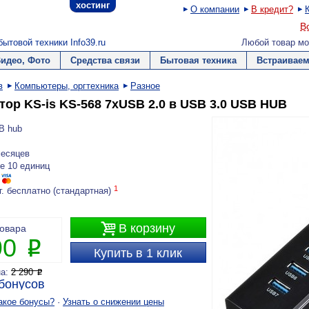
хостинг
О компании
В кредит?
В
ытовой техники Info39.ru
Любой товар мо
Видео, Фото
Средства связи
Бытовая техника
Встраиваем
в
Компьютеры, оргтехника
Разное
тор KS-is KS-568 7xUSB 2.0 в USB 3.0 USB HUB
B hub
месяцев
е 10 единиц
1
г. бесплатно (стандартная)

В корзину
товара
90
P
Купить в 1 клик
на:
2 290
P
бонусов
акое бонусы?
·
Узнать о снижении цены