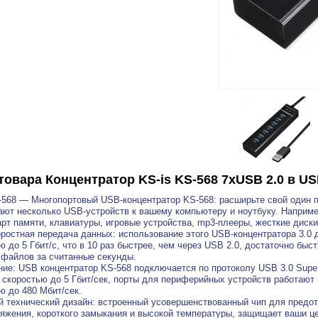
товара
Концентратор KS-is KS-568 7xUSB 2.0 в U
-568 — Многопортовый USB-концентратор KS-568: расширьте свой один по
ют несколько USB-устройств к вашему компьютеру и ноутбуку. Наприме
арт памяти, клавиатуры, игровые устройства, mp3-плееры, жесткие диски 
ростная передача данных: использование этого USB-концентратора 3.0
ю до 5 Гбит/с, что в 10 раз быстрее, чем через USB 2.0, достаточно бы
файлов за считанные секунды.
ие: USB концентратор KS-568 подключается по протоколу USB 3.0 Supe
 скоростью до 5 Гбит/сек, порты для периферийных устройств работают 
ю до 480 Мбит/сек.
 технический дизайн: встроенный усовершенствованный чип для предотв
яжения, короткого замыкания и высокой температуры, защищает ваши ц