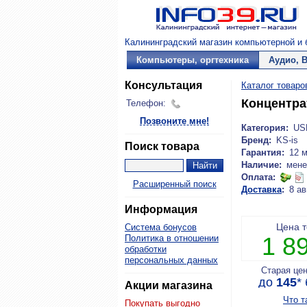
Калининградский магазин компьютерной и б
Компьютеры, оргтехника
Аудио, 
Консультация
Каталог товаро
Концентра
Телефон:
Позвоните мне!
Категория:
US
Бренд:
KS-is
Поиск товара
Гарантия:
12 
Наличие:
мене
Оплата:
Расширенный поиск
Доставка
:
8 ав
Информация
Цена 
Система бонусов
1 8
Политика в отношении
обработки
персональных данных
Старая це
до
145
*
Акции магазина
Что т
Покупать выгодно