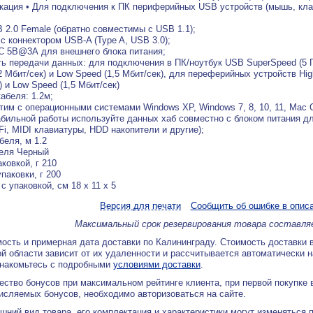
ация • Для подключения к ПК периферийных USB устройств (мышь, клав
B 2.0 Female (обратно совместимы с USB 1.1);
 с коннектором USB-A (Type A, USB 3.0);
C 5В@3А для внешнего блока питания;
ть передачи данных: для подключения в ПК/ноутбук USB SuperSpeed (5 Гби
2 Мбит/сек) и Low Speed (1,5 Мбит/сек), для переферийных устройств High
) и Low Speed (1,5 Мбит/сек)
кабеля: 1.2м;
тим с операционными системами Windows XP, Windows 7, 8, 10, 11, Mac O
абильной работы используйте данных хаб совместно с блоком питания д
Fi, MIDI клавиатуры, HDD накопители и другие);
беля, м 1.2
еля Черный
аковкой, г 210
паковки, г 200
с упаковкой, см 18 x 11 x 5
Версия для печати
Сообщить об ошибке в опис
Максимальный срок резервирования товара составля
ость и примерная дата доставки по Калининграду. Стоимость доставки 
й области зависит от их удаленности и рассчитывается автоматически 
знакомьтесь с подробными
условиями доставки
.
ество бонусов при максимальном рейтинге клиента, при первой покупке
исляемых бонусов, необходимо авторизоваться на сайте.
ний вид товара, его комплектация и характеристики могут изменяться 