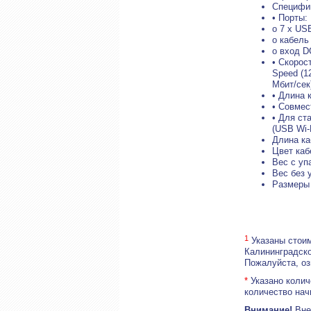
Специфик
• Порты:
o 7 x US
o кабель
o вход D
• Скорос
Speed (1
Мбит/сек
• Длина 
• Совмес
• Для ст
(USB Wi-
Длина ка
Цвет каб
Вес с уп
Вес без у
Размеры 
1
Указаны стоим
Калининградско
Пожалуйста, о
*
Указано колич
количество нач
Внимание!
Внеш