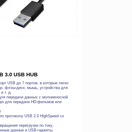
SB 3.0 USB HUB
рт USB до 7 портов, в которые легко
р, флэш-диск, мышь, устройства для
и т. д.
 для передачи данных с молниеносной
стро для передачи HD-фильмов или
r
по протоколу USB 2.0 HighSpeed со
ращения перегрузки по току,
енные данные и USB-гаджеты.