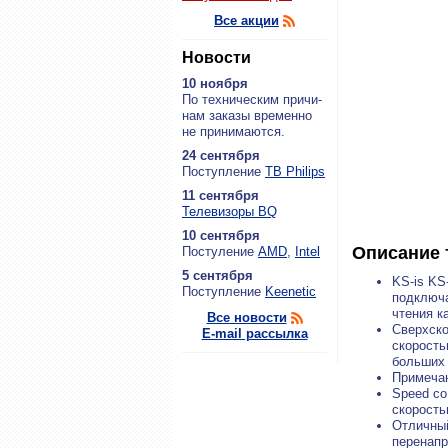
Все акции
Новости
10 ноября
По тех­ни­че­ским при­чи­
нам за­ка­зы вре­мен­но
не при­ни­ма­ют­ся.
24 сентября
По­ступ­ле­ние
ТВ Philips
11 сентября
Теле­ви­зо­ры BQ
10 сентября
Описание 
По­сту­ле­ние
AMD
,
Intel
5 сентября
KS-is KS
По­ступ­ле­ние
Keenetic
подключа
чтения к
Все новости
Сверхско
E-mail рассылка
скорость
больших 
Примечан
Speed со
скорость
Отличный
перенапр