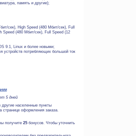
иатура, память и другие);
т/сек), High Speed (480 Мбит/сек), Full
 Speed (480 Мбит/сек), Full Speed (12
S 9.1, Linux и более новыми;
ля устройств потребляющих большой ток
ании
ет 5 дней
в другие населенные пункты
на странице оформления заказа.
 вы получите
25
бонусов. Чтобы уточнить
производителем без предварительного