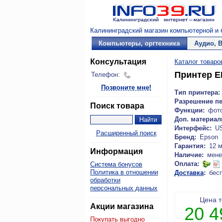
Калининградский магазин компьютерной и б
Компьютеры, оргтехника
Аудио, 
Консультация
Каталог товаро
Принтер E
Телефон:
Позвоните мне!
Тип принтера:
Разрешение пе
Поиск товара
Функции:
фот
Доп. материал
Интерфейс:
U
Расширенный поиск
Бренд:
Epson
Гарантия:
12 
Информация
Наличие:
мене
Оплата:
Система бонусов
Политика в отношении
Доставка
:
бес
обработки
персональных данных
Цена 
Акции магазина
20 
Покупать выгодно