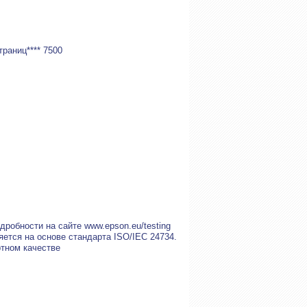
раниц**** 7500
робности на сайте www.epson.eu/testing
яется на основе стандарта ISO/IEC 24734.
ртном качестве