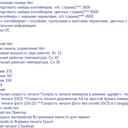
ономии тонера Нет
тартового набора контейнеров, ч/б. страниц**** 3600
тартового набора контейнеров, цветных страниц**** 6500
онтейнера с черными чернилами, ч/б страниц**** 4500
-х контейнеров с голубыми, пурпуными и желтыми чернилами, цветных ст
тельная информация
ка ОС
лей Нет
я панель управления Нет
емая мощность (при работе), Вт 12
ная рабочая температура, Со 10
ьная рабочая температура, Со 35
мм 375
 мм 347
мм 169
.9
ния
ьная скорость печати *Скорость печати измерена в режиме «драфт», под
 печати (ISO) **Скорость печати документов A4 на простой бумаге измер
 печати фото (10х15) ***Скорость печати фото без полей 10х15 в станда
е свойства
ойства Принтер
одных материалов Встроенные емкости для чернил
тройств Фабрика печати Epson
ия печати Струйная