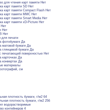
во для чтения карт памяти Нет
а карт памяти SD Нет
а карт памяти Compact Flash Нет
ка карт памяти MMC Нет
а карт памяти Smart Media Нет
а карт памяти xD-Picture Нет
h Нет
e Нет
B Нет
 для печати
а фотобумаге Да
а матовой бумаге Да
а глянцевой бумаге Да
с печатающей поверхностью Нет
а карточках Да
а конвертах Да
ые материалы
фотографий, см
ная плотность бумаги, г/м2 64
ьная плотность бумаги, г/м2 256
ил водорастворимые
во контейнеров 4