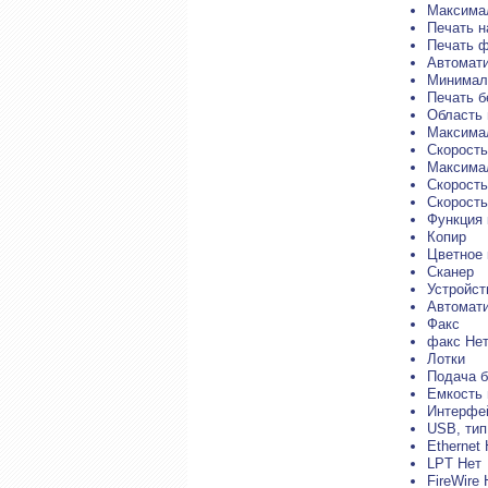
Максимал
Печать н
Печать 
Автомати
Минималь
Печать б
Область 
Максимал
Скорость
Максимал
Скорость
Скорость
Функция 
Копир
Цветное 
Сканер
Устройст
Автомати
Факс
факс Не
Лотки
Подача б
Емкость 
Интерфе
USB, тип
Ethernet
LPT Нет
FireWire 