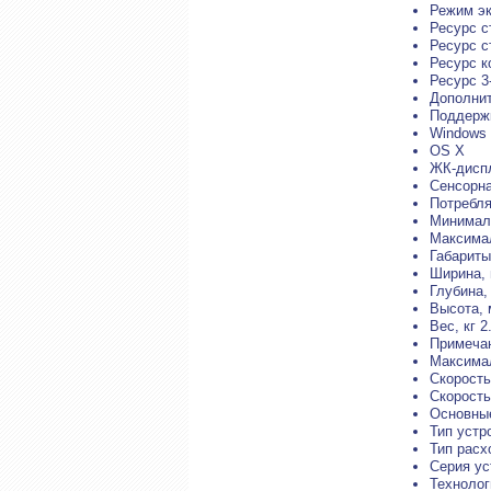
Режим эк
Ресурс с
Ресурс с
Ресурс к
Ресурс 3
Дополни
Поддерж
Windows
OS X
ЖК-дисп
Сенсорна
Потребля
Минималь
Максимал
Габариты
Ширина, 
Глубина,
Высота, 
Вес, кг 2
Примеча
Максимал
Скорость
Скорость
Основны
Тип устр
Тип расх
Серия ус
Теxнолог