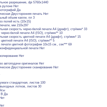
ьное разрешение, dpi 5760x1440
а рулоне Нет
фотографий Да
ческая Двусторонняя печать Нет
ный объем капли, пл 3
ез полей есть (10х15)
печати, мм 210x297
ьная скорость черно-белой печати A4 (драфт), стр/мин* 33
 черно-белой печати A4 (ISO), стр/мин** 10
ьная скорость цветной печати A4 (драфт), стр/мин* 15
 цветной печати A4 (ISO), стр/мин** 5
 печати цветной фотографии 10x15 см., сек*** 69
конфиденциальной печати Нет
копирование Нет
во автоподачи оригиналов Нет
ческое Двустороннее сканирование Нет
т
умаги стандартная, листов 100
выxодныx лотков, листов 30
йсы
 B Да
 Нет
Нет