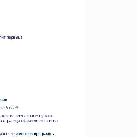
упит первым)
ании
ет 5 дней
в другие населенные пункты
на странице оформления заказа.
бранной
кредитной программы
.