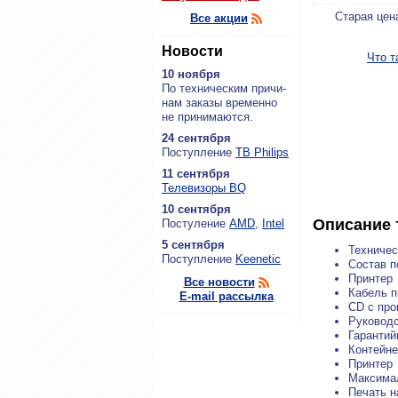
Старая цен
Все акции
Новости
Что т
10 ноября
По тех­ни­че­ским при­чи­
нам за­ка­зы вре­мен­но
не при­ни­ма­ют­ся.
24 сентября
По­ступ­ле­ние
ТВ Philips
11 сентября
Теле­ви­зо­ры BQ
10 сентября
Описание 
По­сту­ле­ние
AMD
,
Intel
5 сентября
Техничес
По­ступ­ле­ние
Keenetic
Состав п
Принтер
Все новости
Кабель п
E-mail рассылка
CD с пр
Руководс
Гарантий
Контейне
Принтер
Максима
Печать н