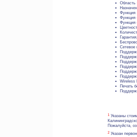
Область
Назначен
Функция 
Функция 
Функция 
Цветност
Количест
Гарантия
Беспрово
Сетевое 
Поддержк
Поддержк
Поддержк
Поддержк
Поддержк
Поддерж
Wireless 
Печать б
Поддержк
1
Указаны стоим
Калининградско
Пожалуйста, о
2
Указан первон