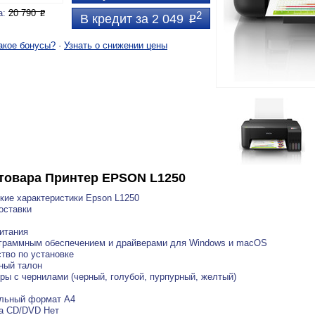
а:
20 790
P
2
В кредит за 2 049
P
акое бонусы?
·
Узнать о снижении цены
товара
Принтер EPSON L1250
кие характеристики Epson L1250
оставки
итания
ограммным обеспечением и драйверами для Windows и macOS
тво по установке
ный талон
ры с чернилами (черный, голубой, пурпурный, желтый)
льный формат A4
а CD/DVD Нет