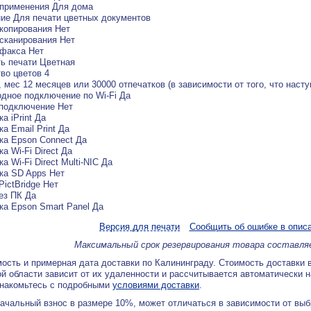
 применения Для дома
ие Для печати цветных документов
копирования Нет
сканирования Нет
факса Нет
ь печати Цветная
во цветов 4
, мес 12 месяцев или 30000 отпечатков (в зависимости от того, что наст
дное подключение по Wi-Fi Да
подключение Нет
а iPrint Да
а Email Print Да
а Epson Connect Да
а Wi-Fi Direct Да
а Wi-Fi Direct Multi-NIC Да
ка SD Apps Нет
PictBridge Нет
ез ПК Да
а Epson Smart Panel Да
Версия для печати
Сообщить об ошибке в опис
Максимальный срок резервирования товара составля
ость и примерная дата доставки по Калининграду. Стоимость доставки 
й области зависит от их удаленности и рассчитывается автоматически 
знакомьтесь с подробными
условиями доставки
.
ачальный взнос в размере 10%, может отличаться в зависимости от вы