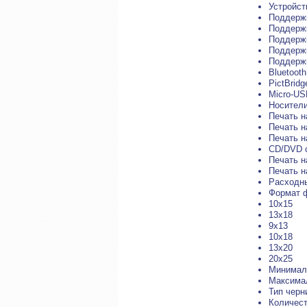
Устройст
Поддержк
Поддержк
Поддерж
Поддержк
Поддержк
Bluetoot
PictBridg
Micro-US
Носители
Печать н
Печать н
Печать н
CD/DVD 
Печать н
Печать н
Расxодн
Формат 
10x15
13x18
9x13
10x18
13x20
20x25
Минималь
Максимал
Тип черн
Количест