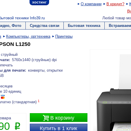
хостинг
О компании
В кредит?
В
ытовой техники Info39.ru
Любой товар мо
Видео, Фото
Средства связи
Бытовая техника
Встраиваем
в
Компьютеры, оргтехника
Принтеры
PSON L1250
струйный
чати:
5760х1440 (струйные) dpi
опечать
ы для печати:
конверты, открытки
SB
месяцев
е 10 единиц
1
платно (стандартная)

В корзину
товара
490
P
Купить в 1 клик