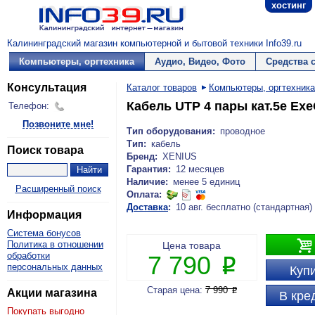
хостинг
Калининградский магазин компьютерной и бытовой техники Info39.ru
Компьютеры, оргтехника
Аудио, Видео, Фото
Средства 
Консультация
Каталог товаров
Компьютеры, оргтехника
Кабель UTP 4 пары кат.5e Exe
Телефон:
Позвоните мне!
Тип оборудования:
проводное
Тип:
кабель
Поиск товара
Бренд:
XENIUS
Гарантия:
12 месяцев
Наличие:
менее 5 единиц
Расширенный поиск
Оплата:
Доставка
:
10 авг. бесплатно (стандартная)
Информация
Система бонусов

Политика в отношении
Цена товара
обработки
7 790
P
персональных данных
Купи
Старая цена:
7 990
P
Акции магазина
В кре
Покупать выгодно