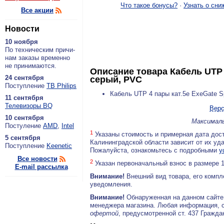
Что такое бонусы?
·
Узнать о сни
Все акции
Новости
10 ноября
По тех­ни­че­ским при­чи­
нам за­ка­зы вре­мен­но
не при­ни­ма­ют­ся.
Описание товара
Кабель UTP 
24 сентября
серый, PVC
По­ступ­ле­ние
ТВ Philips
Кабель UTP 4 пары кат.5e ExeGate S
11 сентября
Теле­ви­зо­ры BQ
Верс
10 сентября
Максималь
По­сту­ле­ние
AMD
,
Intel
1
Указаны стоимость и примерная дата дост
5 сентября
Калининградской области зависит от их уд
По­ступ­ле­ние
Keenetic
Пожалуйста, ознакомьтесь с подробными
у
Все новости
2
Указан первоначальный взнос в размере 
E-mail рассылка
Внимание!
Внешний вид товара, его компл
уведомления.
Внимание!
Обнаруженная на данном сайте
менеджера магазина. Любая информация, 
офертой
, предусмотренной ст. 437 Гражда