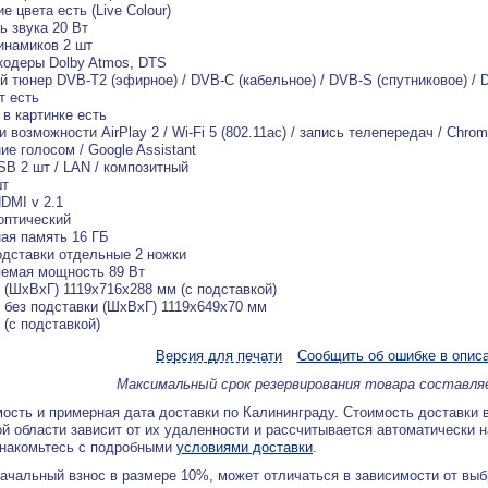
е цвета есть (Live Colour)
 звука 20 Вт
инамиков 2 шт
одеры Dolby Atmos, DTS
 тюнер DVB-T2 (эфирное) / DVB-C (кабельное) / DVB-S (спутниковое) / 
т есть
 в картинке есть
 возможности AirPlay 2 / Wi-Fi 5 (802.11ac) / запись телепередач / Chrom
ие голосом / Google Assistant
B 2 шт / LAN / композитный
шт
DMI v 2.1
оптический
ая память 16 ГБ
дставки отдельные 2 ножки
емая мощность 89 Вт
 (ШхВхГ) 1119x716x288 мм (с подставкой)
 без подставки (ШхВхГ) 1119x649x70 мм
 (с подставкой)
Версия для печати
Сообщить об ошибке в опис
Максимальный срок резервирования товара составля
ость и примерная дата доставки по Калининграду. Стоимость доставки 
й области зависит от их удаленности и рассчитывается автоматически 
знакомьтесь с подробными
условиями доставки
.
ачальный взнос в размере 10%, может отличаться в зависимости от вы