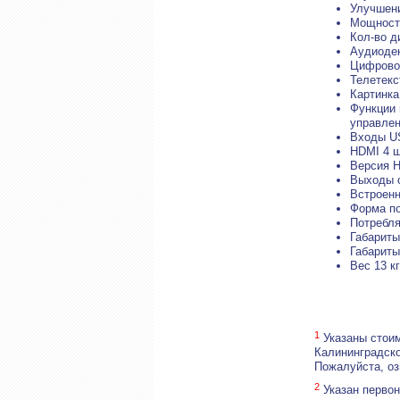
Улучшени
Мощность
Кол-во д
Аудиодек
Цифровой
Телетекс
Картинка
Функции и
управлен
Входы US
HDMI 4 
Версия H
Выходы 
Встроенн
Форма по
Потребля
Габариты
Габариты
Вес 13 кг
1
Указаны стоим
Калининградско
Пожалуйста, о
2
Указан первон