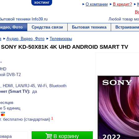
хостинг
О компании
В кредит?
В
ытовой техники Info39.ru
Любой товар мо
Видео, Фото
Средства связи
Бытовая техника
Встраиваем
в
Аудио, Видео, Фото
Телевизоры
 SONY KD-50X81K 4K UHD ANDROID SMART TV
"
UHD
вой DVB-T2
 HDMI, LAN/RJ-45, Wi-Fi, Bluetooth
нет (Smart TV):
да
месяцев
е 5 единиц
1
г. бесплатно (стандартная)

В корзину
товара