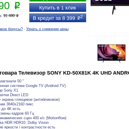
990
P
Купить в 1 клик
а:
91 490
P
2
В кредит за 8 399
P
акое бонусы?
·
Узнать о снижении цены
товара
Телевизор SONY KD-50X81K 4K UHD ANDR
иагонали 50 "
нная система Google TV (Android TV)
р Sony X1
ветки Direct LED
 экрана глянцевое (антибликовое)
ие 3840x2160 пикс
g до 4K есть
смены кадров 60 Гц
инамических сцен 400 к/с (Motionflow)
а HDR HDR10, Dolby Vision
е яркости / контрастности есть