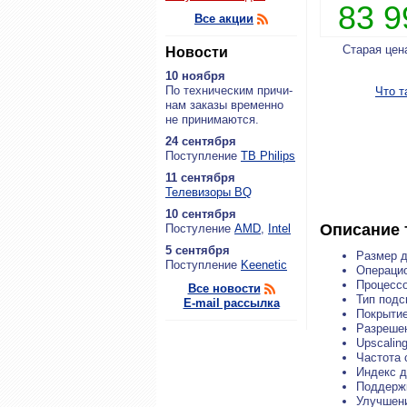
83 
Все акции
Старая цен
Новости
10 ноября
По тех­ни­че­ским при­чи­
Что т
нам за­ка­зы вре­мен­но
не при­ни­ма­ют­ся.
24 сентября
По­ступ­ле­ние
ТВ Philips
11 сентября
Теле­ви­зо­ры BQ
10 сентября
Описание 
По­сту­ле­ние
AMD
,
Intel
5 сентября
Размер д
По­ступ­ле­ние
Keenetic
Операцио
Процессо
Все новости
Тип подс
E-mail рассылка
Покрытие
Разрешен
Upscalin
Частота 
Индекс д
Поддержк
Улучшени