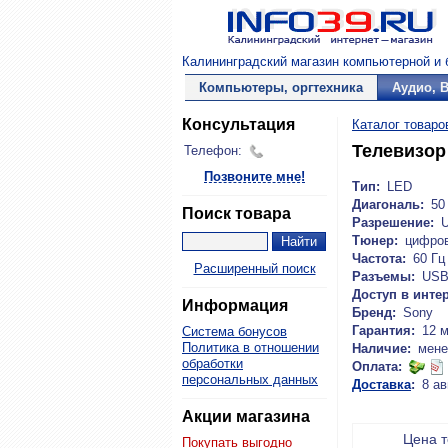
Калининградский магазин компьютерной и б
Компьютеры, оргтехника
Аудио, 
Консультация
Каталог товаро
Телевизор
Телефон:
Позвоните мне!
Тип:
LED
Диагональ:
50 
Поиск товара
Разрешение:
Тюнер:
цифро
Частота:
60 Гц
Расширенный поиск
Разъемы:
USB,
Доступ в интер
Информация
Бренд:
Sony
Гарантия:
12 
Система бонусов
Политика в отношении
Наличие:
мене
обработки
Оплата:
персональных данных
Доставка
:
8 ав
Акции магазина
Цена 
Покупать выгодно